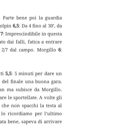
: Parte bene poi la guardia
Bolpin
6,5
: Da 4 fino al 30’, da
i
7
: Imprescindibile in questa
ato dai falli, fatica a entrare
 2/7 dal campo. Morgillo
6
:
tti
5,5
: 5 minuti per dare un
o del finale una buona gara.
an ma subisce da Morgillo.
are le sportellate. A volte gli
che non spacchi la testa al
 lo ricordiamo per l’ultimo
cata bene, sapeva di arrivare