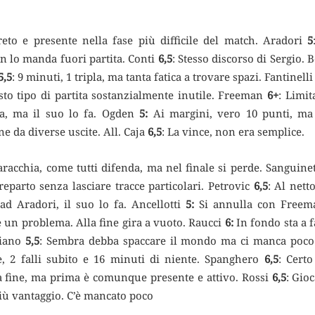
reto e presente nella fase più difficile del match. Aradori
5
in lo manda fuori partita. Conti
6,5
: Stesso discorso di Sergio. 
5,5
: 9 minuti, 1 tripla, ma tanta fatica a trovare spazi. Fantinell
sto tipo di partita sostanzialmente inutile. Freeman
6+
: Limit
ta, ma il suo lo fa. Ogden
5:
Ai margini, vero 10 punti, ma
e da diverse uscite. All. Caja
6,5
: La vince, non era semplice.
aracchia, come tutti difenda, ma nel finale si perde. Sanguine
reparto senza lasciare tracce particolari. Petrovic
6,5
: Al nett
ad Aradori, il suo lo fa. Ancellotti
5:
Si annulla con Freem
è un problema. Alla fine gira a vuoto. Raucci
6:
In fondo sta a f
liano
5,5
: Sembra debba spaccare il mondo ma ci manca poco 
e, 2 falli subito e 16 minuti di niente. Spanghero
6,5
: Certo
lla fine, ma prima è comunque presente e attivo. Rossi
6,5
: Gio
iù vantaggio. C’è mancato poco