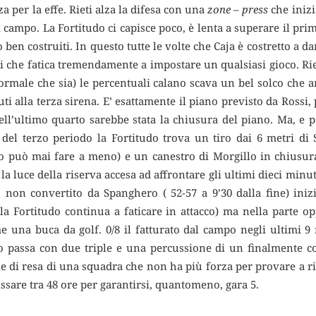
za per la effe. Rieti alza la difesa con una
zone – press
che inizia
i campo. La Fortitudo ci capisce poco, è lenta a superare il p
ben costruiti. In questo tutte le volte che Caja è costretto a dare
ri che fatica tremendamente a impostare un qualsiasi gioco. Rie
rmale che sia) le percentuali calano scava un bel solco che 
i alla terza sirena. E’ esattamente il piano previsto da Rossi,
nell’ultimo quarto sarebbe stata la chiusura del piano. Ma, e p
i del terzo periodo la Fortitudo trova un tiro dai 6 metri di
o può mai fare a meno) e un canestro di Morgillo in chiusura
la luce della riserva accesa ad affrontare gli ultimi dieci minut
non convertito da Spanghero ( 52-57 a 9’30 dalla fine) inizia
la Fortitudo continua a faticare in attacco) ma nella parte o
e una buca da golf. 0/8 il fatturato dal campo negli ultimi 9 
do passa con due triple e una percussione di un finalmente co
nale di resa di una squadra che non ha più forza per provare a ri
ssare tra 48 ore per garantirsi, quantomeno, gara 5.