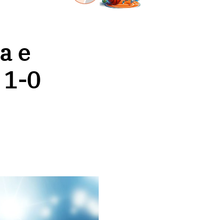
a e
 1-0