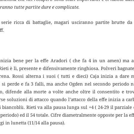
aranno tutte partite dure e complicate.
serie ricca di battaglie, magari usciranno partite brutte
ff.
Inizia bene per la effe Aradori ( che fa 4 in un amen) ma
 Rieti è lì, presente e difensivamente ringhiosa. Polveri bagnat
rena. Rossi alterna i suoi ( tutti e dieci) Caja inizia a dare
o si perde e fa 3 falli, ma anche Ogden nel secondo periodo n
co, difende alla morte a volte anche oltre il consentito e tr
se soluzioni di attacco quando l’attacco della effe inizia a car
i biancoblù. Rieti va alla pausa lunga sul +4 ( 24-29 il parziale
 periodo) ed il 54 totale. Cifre diametralmente opposte per la ef
gi in lunetta (11/14 alla pausa).