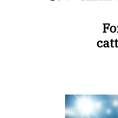
Fo
cat