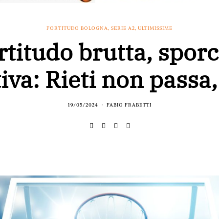
FORTITUDO BOLOGNA
,
SERIE A2
,
ULTIMISSIME
rtitudo brutta, sporc
tiva: Rieti non passa,
19/05/2024
FABIO FRABETTI