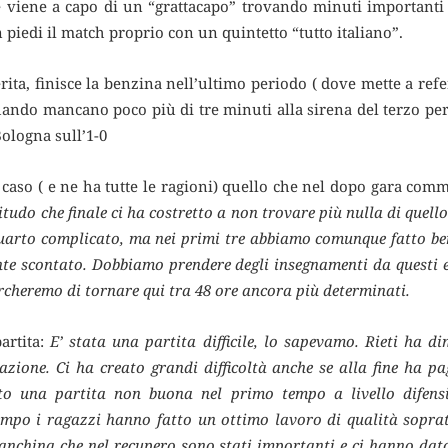
e viene a capo di un “grattacapo” trovando minuti importanti 
piedi il match proprio con un quintetto “tutto italiano”.
ita, finisce la benzina nell’ultimo periodo ( dove mette a refer
 quando mancano poco più di tre minuti alla sirena del terzo pe
Bologna sull’1-0
 caso ( e ne ha tutte le ragioni) quello che nel dopo gara com
itudo che finale ci ha costretto a non trovare più nulla di que
 quarto complicato, ma nei primi tre abbiamo comunque fatto be
nte scontato. Dobbiamo prendere degli insegnamenti da questi 
Cercheremo di tornare qui tra 48 ore ancora più determinati.
artita:
E’ stata una partita difficile, lo sapevamo. Rieti ha d
zione. Ci ha creato grandi difficoltà anche se alla fine ha p
tto una partita non buona nel primo tempo a livello difens
empo i ragazzi hanno fatto un ottimo lavoro di qualità soprat
panchina che nel recupero sono stati importanti e ci hanno d