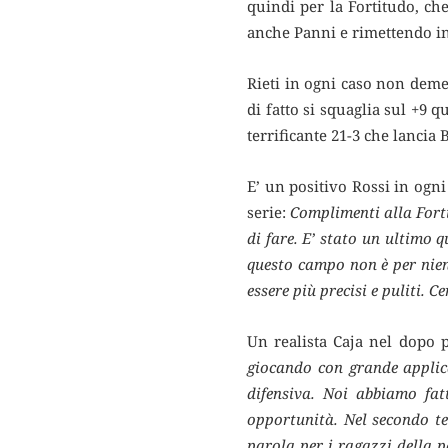
quindi per la Fortitudo, ch
anche Panni e rimettendo in 
Rieti in ogni caso non demer
di fatto si squaglia sul +9
terrificante 21-3 che lancia 
E’ un positivo Rossi in ogni
serie:
Complimenti alla Fort
di fare. E’ stato un ultimo
questo campo non è per nie
essere più precisi e puliti. 
Un realista Caja nel dopo p
giocando con grande applica
difensiva. Noi abbiamo fa
opportunità. Nel secondo t
parola per i ragazzi della 