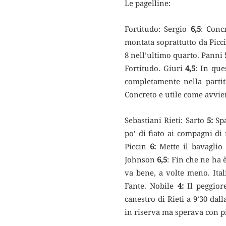
Le pagelline:
Fortitudo: Sergio
6,5
: Conc
montata soprattutto da Picc
8 nell’ultimo quarto. Panni
Fortitudo. Giuri
4,5
: In que
completamente nella parti
Concreto e utile come avvien
Sebastiani Rieti: Sarto
5:
Sp
po’ di fiato ai compagni di 
Piccin
6:
Mette il bavaglio 
Johnson
6,5
: Fin che ne ha 
va bene, a volte meno. Ita
Fante. Nobile
4:
Il peggior
canestro di Rieti a 9’30 da
in riserva ma sperava con p