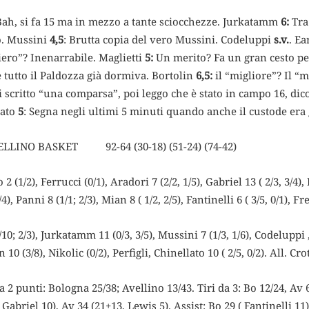
Bah, si fa 15 ma in mezzo a tante sciocchezze. Jurkatamm
6:
Tra
o. Mussini
4,5
: Brutta copia del vero Mussini. Codeluppi
s.v.
. E
ero”? Inenarrabile. Maglietti
5:
Un merito? Fa un gran cesto per
 tutto il Paldozza già dormiva. Bortolin
6,5:
il “migliore”? Il “
 scritto “una comparsa”, poi leggo che è stato in campo 16, dic
lato
5
: Segna negli ultimi 5 minuti quando anche il custode era 
LINO BASKET 92-64 (30-18) (51-24) (74-42)
(1/2), Ferrucci (0/1), Aradori 7 (2/2, 1/5), Gabriel 13 ( 2/3, 3/4), 
/4), Panni 8 (1/1; 2/3), Mian 8 ( 1/2, 2/5), Fantinelli 6 ( 3/5, 0/1), F
0; 2/3), Jurkatamm 11 (0/3, 3/5), Mussini 7 (1/3, 1/6), Codeluppi ,
n 10 (3/8), Nikolic (0/2), Perfigli, Chinellato 10 ( 2/5, 0/2). All. Crot
a 2 punti: Bologna 25/38; Avellino 13/43. Tiri da 3: Bo 12/24, Av 6
 Gabriel 10), Av 34 (21+13, Lewis 5). Assist: Bo 29 ( Fantinelli 11