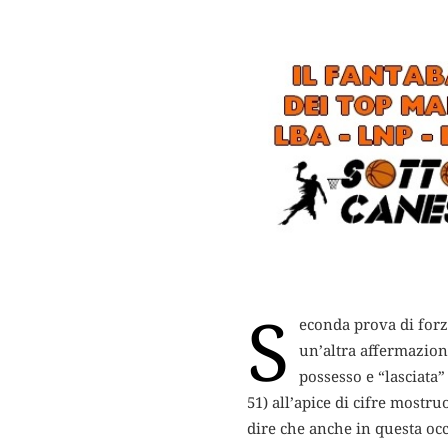
S
econda prova di forz
un’altra affermazion
possesso e “lasciata” 
51) all’apice di cifre mostruo
dire che anche in questa oc