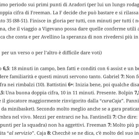
imo periodo sui primi punti di Aradori (per lui un lungo rodag
 doppia cifra di Freeman. La F decide che può bastare e si rilassa
uto 35 (88-51). Finisce in gloria per tutti, con minuti per tutti (
na, che il viaggio a Vigevano possa dare quelle conferme utili a
ica che conta e per Avellino la speranza di non rivedersi più in
per un verso o per l’altro è difficile dare voti)
no
6,5
: 18 minuti in campo, ben fatti e conditi con 6 assist e un 
dere familiarità e questi minuti servono tanto. Gabriel
7:
Non f
a nei rimbalzi (10). Battistini
6+
: Inizia bene, poi qualche dis
,5:
Una buona doppia cifra, 10 in 11 minuti. Presente. Bolpin
7,
 il giocatore maggiormente rinvigorito dalla “
curaCaja
”. Pann
o da minibasket). Secondo molto meglio anche se a gara pratic
mbra nel vivo. Mezzi per entrarci ne ha. Fantinelli
7:
Che dire:
 punti per la squadra) non ha aggettivi. Freeman
7:
Molto più p
ita “
al servizio
”. Caja
8:
Checchè se ne dica, c’è molto del suo in