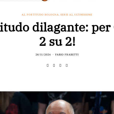
A2
,
FORTITUDO BOLOGNA
,
SERIE A2
,
ULTIMISSIME
itudo dilagante: per
2 su 2!
28/11/2024
FABIO FRABETTI