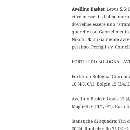
Avellino Basket
: Lewis
5,5
: 
cifre messe lì a babbo mort
dovrebbe essere uno “strani
querelle con Gabriel mentre
Nikolic
4:
Inizialmente avrei
pessimo. Perfigli
s.v.
Chinel
FORTITUDO BOLOGNA –AVEL
Fortitudo Bologna: Giordano 2 
10 (4/5, 0/1), Bolpin 15 (3/4, 3
Avellino Basket: Lewis 15 (4/1
Maglietti 6 ( 1/1, 0/1), Bortoli
Statistiche di squadra: Tiri d
20/24. Rimbalzi: Bo 35 (31+4,