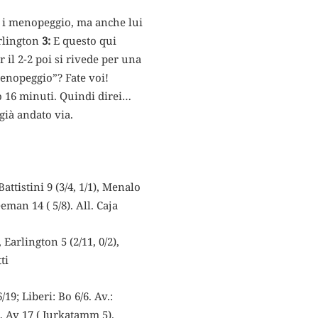
 i menopeggio, ma anche lui
arlington
3:
E questo qui
 il 2-2 poi si rivede per una
menopeggio”? Fate voi!
o 16 minuti. Quindi direi…
già andato via.
Battistini 9 (3/4, 1/1), Menalo
reeman 14 ( 5/8). All. Caja
 Earlington 5 (2/11, 0/2),
ti
/19; Liberi: Bo 6/6. Av.:
), Av 17 ( Jurkatamm 5).