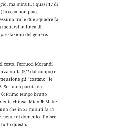
gio, ma minuti, i quasi 17 di
 ( la cosa non piace
 nessuno tra le due squadre fa
 mettersi in linea di
 prestazioni del genere.
bel cesto. Ferrucci Morandi
orza nulla (5/7 dal campo) e
attenzione gli “costano” le
5
: Seconda partita da
i
6:
Primo tempo brutto
amente chiusa. Mian
6
: Mette
 uno che in 21 minuti fa 11
resente di domenica finisce
 tutto questo.