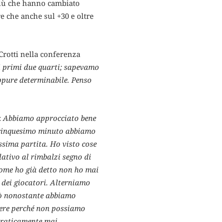
coblù che hanno cambiato
re che anche sul +30 e oltre
rotti nella conferenza
ei primi due quarti; sapevamo
ppure determinabile. Penso
:
Abbiamo approcciato bene
entacinquesimo minuto abbiamo
ssima partita. Ho visto cose
lativo al rimbalzi segno di
ome ho già detto non ho mai
o dei giocatori. Alterniamo
Ciò nonostante abbiamo
dere perché non possiamo
 praticamente mai.