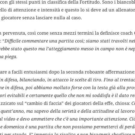
 con gli stessi punti in classifica della Fortitudo. Sono i bian
llo di attenzione e intensità e questo lo si deve ad un allenato
 giocatore senza lasciare nulla al caso.
pervenuta, così come senza mezzi termini la definisce coach C
: “
Difficile commentare una partita così; siamo stati travolti n
sarebbe stato questo ma l’atteggiamento messo in campo non è ne
na piega.
dare a facili entusiasmi dopo la seconda roboante affermazione
 in difesa, bilanciando, in attacco le scelte di tiro. Fino al tr
ne in difesa, poi abbiamo mollato forse con la testa già alla pro
ri evitabili e certamente quello che non mi soddisfa è il dato re
zzicato sul “cambio di faccia” dei giocatori della effe, chiosa:
C
 quest’anno, ma sapevo della serietà e della attitudine al lavor
 al video e devo ammettere che c’è una importante attenzione. 
 e domenica è una partita che non possiamo permetterci di per
ti per strada. E’ impervia la risalita e non bisognerà sbagliare