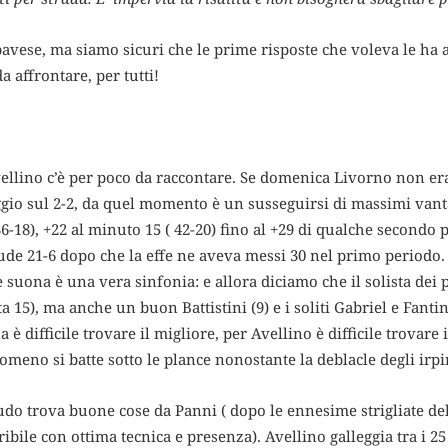
 pavese, ma siamo sicuri che le prime risposte che voleva le ha 
 affrontare, per tutti!
ellino c’è per poco da raccontare. Se domenica Livorno non era
ggio sul 2-2, da quel momento è un susseguirsi di massimi vanta
 36-18), +22 al minuto 15 ( 42-20) fino al +29 di qualche secondo
iude 21-6 dopo che la effe ne aveva messi 30 nel primo periodo. D
e suona è una vera sinfonia: e allora diciamo che il solista dei
ta 15), ma anche un buon Battistini (9) e i soliti Gabriel e Fantin
 è difficile trovare il migliore, per Avellino è difficile trovare
meno si batte sotto le plance nonostante la deblacle degli irpi
do trova buone cose da Panni ( dopo le ennesime strigliate dell
bile con ottima tecnica e presenza). Avellino galleggia tra i 25 