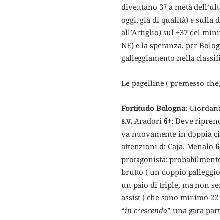
diventano 37 a metà dell’ult
oggi, già di qualità) e sulla
all’Artiglio) sul +37 del min
NE) e la speranza, per Bolog
galleggiamento nella classif
Le pagelline ( premesso che, 
Fortitudo Bologna
: Giorda
s.v.
Aradori
6+
: Deve ripren
va nuovamente in doppia cifr
attenzioni di Caja. Menalo
6
protagonista: probabilmente
brutto ( un doppio palleggi
un paio di triple, ma non se
assist ( che sono minimo 22
“
in crescendo
” una gara part