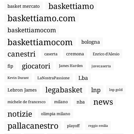
baskettiamo
basket mercato
baskettiamo.com
baskettiamocom
baskettiamocom
bologna
canestri
cremona
caserta
Enrico d’Alesio
giocatori
fip
James Harden
juvecaserta
Lba
LaNostraPassione
Kevin Durant
legabasket
lnp
Lebron James
lnp gold
news
nba
michele de francesco
milano
notizie
olimpia milano
pallacanestro
playoff
reggio emilia