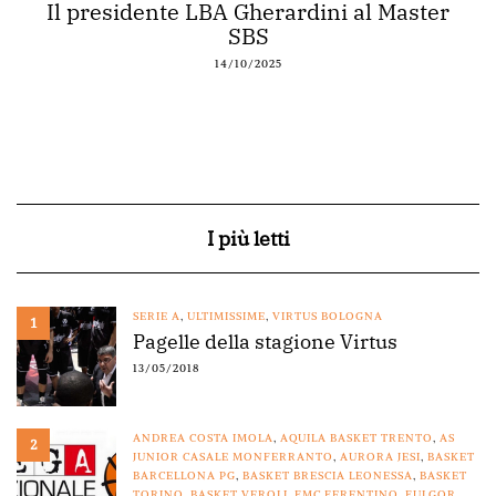
Il presidente LBA Gherardini al Master
SBS
14/10/2025
I più letti
SERIE A
,
ULTIMISSIME
,
VIRTUS BOLOGNA
1
Pagelle della stagione Virtus
13/05/2018
ANDREA COSTA IMOLA
,
AQUILA BASKET TRENTO
,
AS
2
JUNIOR CASALE MONFERRANTO
,
AURORA JESI
,
BASKET
BARCELLONA PG
,
BASKET BRESCIA LEONESSA
,
BASKET
TORINO
,
BASKET VEROLI
,
FMC FERENTINO
,
FULGOR