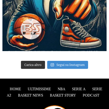
Carica altro
Segui su Instagram
HOME
ULTIMISSIME
NBA
SERIE A
SERIE
A2
BASKET NEWS
BASKET STORY
PODCAST