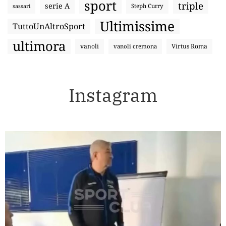
sport
triple
serie A
sassari
Steph Curry
Ultimissime
TuttoUnAltroSport
ultimora
vanoli
Virtus Roma
vanoli cremona
Instagram