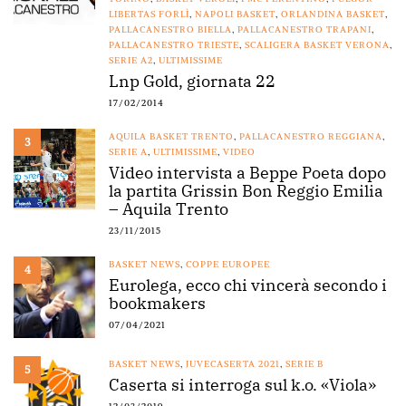
LIBERTAS FORLÌ
,
NAPOLI BASKET
,
ORLANDINA BASKET
,
PALLACANESTRO BIELLA
,
PALLACANESTRO TRAPANI
,
PALLACANESTRO TRIESTE
,
SCALIGERA BASKET VERONA
,
SERIE A2
,
ULTIMISSIME
Lnp Gold, giornata 22
17/02/2014
AQUILA BASKET TRENTO
,
PALLACANESTRO REGGIANA
,
3
SERIE A
,
ULTIMISSIME
,
VIDEO
Video intervista a Beppe Poeta dopo
la partita Grissin Bon Reggio Emilia
– Aquila Trento
23/11/2015
BASKET NEWS
,
COPPE EUROPEE
4
Eurolega, ecco chi vincerà secondo i
bookmakers
07/04/2021
BASKET NEWS
,
JUVECASERTA 2021
,
SERIE B
5
Caserta si interroga sul k.o. «Viola»