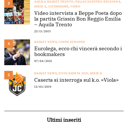
AQUILA BASKET TRENTO
,
PALLACANESTRO REGGIANA
,
3
SERIE A
,
ULTIMISSIME
,
VIDEO
Video intervista a Beppe Poeta dopo
la partita Grissin Bon Reggio Emilia
– Aquila Trento
23/11/2015
BASKET NEWS
,
COPPE EUROPEE
4
Eurolega, ecco chi vincerà secondo i
bookmakers
07/04/2021
BASKET NEWS
,
JUVECASERTA 2021
,
SERIE B
5
Caserta si interroga sul k.o. «Viola»
12/03/2019
Ultimi inseriti