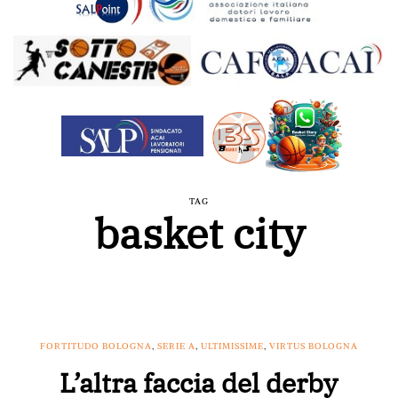
TAG
basket city
FORTITUDO BOLOGNA
,
SERIE A
,
ULTIMISSIME
,
VIRTUS BOLOGNA
L’altra faccia del derby