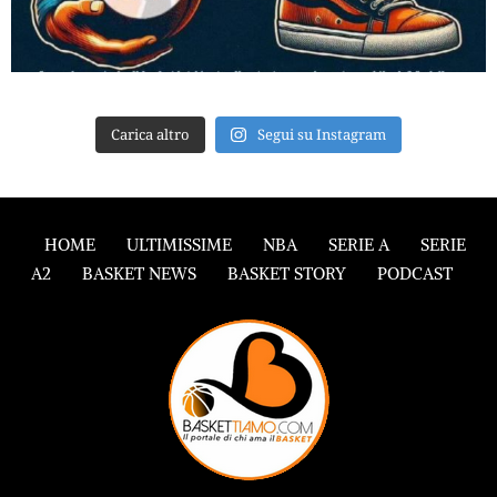
Carica altro
Segui su Instagram
HOME
ULTIMISSIME
NBA
SERIE A
SERIE
A2
BASKET NEWS
BASKET STORY
PODCAST