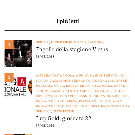
I più letti
SERIE A
,
ULTIMISSIME
,
VIRTUS BOLOGNA
1
Pagelle della stagione Virtus
13/05/2018
ANDREA COSTA IMOLA
,
AQUILA BASKET TRENTO
,
AS
2
JUNIOR CASALE MONFERRANTO
,
AURORA JESI
,
BASKET
BARCELLONA PG
,
BASKET BRESCIA LEONESSA
,
BASKET
TORINO
,
BASKET VEROLI
,
FMC FERENTINO
,
FULGOR
LIBERTAS FORLÌ
,
NAPOLI BASKET
,
ORLANDINA BASKET
,
PALLACANESTRO BIELLA
,
PALLACANESTRO TRAPANI
,
PALLACANESTRO TRIESTE
,
SCALIGERA BASKET VERONA
,
SERIE A2
,
ULTIMISSIME
Lnp Gold, giornata 22
17/02/2014