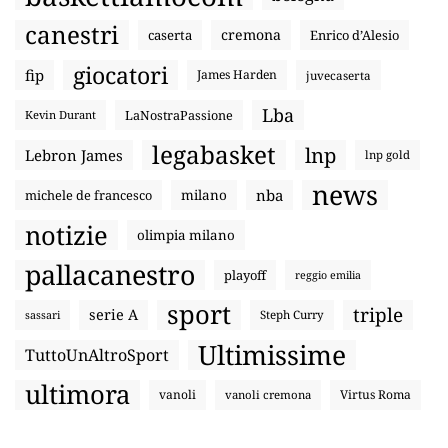
canestri
cremona
caserta
Enrico d’Alesio
giocatori
fip
James Harden
juvecaserta
Lba
LaNostraPassione
Kevin Durant
legabasket
lnp
Lebron James
lnp gold
news
nba
michele de francesco
milano
notizie
olimpia milano
pallacanestro
playoff
reggio emilia
sport
triple
serie A
sassari
Steph Curry
Ultimissime
TuttoUnAltroSport
ultimora
vanoli
Virtus Roma
vanoli cremona