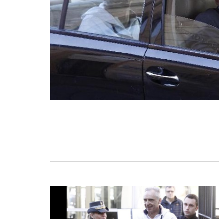
BASKET TORINO
,
BENEDETTO XIV CENTO
,
BERGAMO BASKET 2014
,
FORLÌ
PALLACANESTRO 2.015
,
FORTITUDO BOLOGN
NEW BASKET BRINDISI
,
PISTOIA BASKET
,
ROSETO
,
SCAFATI BASKET 1969
,
SCALIGERA
BASKET VERONA
,
SCANDONE AVELLINO
,
SERI
A2
,
URANIA MILANO
,
VUELLE PESARO
Serie A2, le protagoniste
della stagione 2025-26
08/08/2025