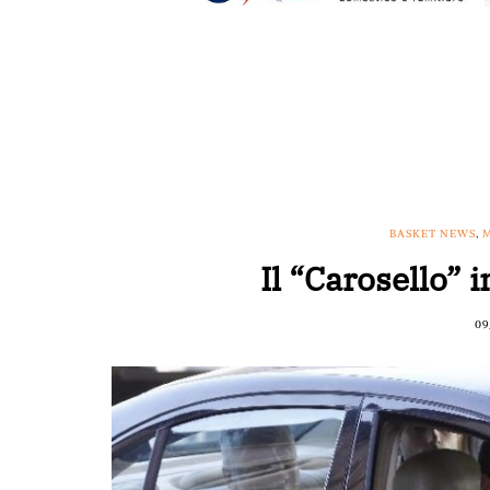
BASKET NEWS
,
M
Il “Carosello” i
09