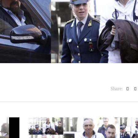
BASKET NEWS
,
ULTIMISSIME
BASKET NEWS
,
ULTIMI
Alla Roig Arena di
Piazza Paci a ca
A
,
Valencia arriva «The
con un’opera d’
Eye»
cielo apert
E
14/07/2025
17/06/2026
Share: