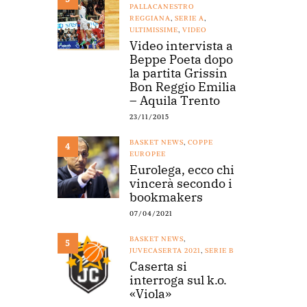
PALLACANESTRO
REGGIANA
,
SERIE A
,
ULTIMISSIME
,
VIDEO
Video intervista a
Beppe Poeta dopo
la partita Grissin
Bon Reggio Emilia
– Aquila Trento
23/11/2015
BASKET NEWS
,
COPPE
4
EUROPEE
Eurolega, ecco chi
vincerà secondo i
bookmakers
07/04/2021
BASKET NEWS
,
5
JUVECASERTA 2021
,
SERIE B
Caserta si
interroga sul k.o.
«Viola»