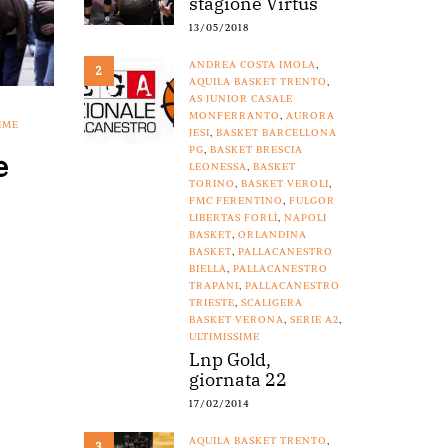
stagione Virtus
13/05/2018
ANDREA COSTA IMOLA
,
2
AQUILA BASKET TRENTO
,
AS JUNIOR CASALE
MONFERRANTO
,
AURORA
IME
JESI
,
BASKET BARCELLONA
PG
,
BASKET BRESCIA
e
LEONESSA
,
BASKET
TORINO
,
BASKET VEROLI
,
FMC FERENTINO
,
FULGOR
LIBERTAS FORLÌ
,
NAPOLI
BASKET
,
ORLANDINA
BASKET
,
PALLACANESTRO
BIELLA
,
PALLACANESTRO
TRAPANI
,
PALLACANESTRO
TRIESTE
,
SCALIGERA
BASKET VERONA
,
SERIE A2
,
ULTIMISSIME
Lnp Gold,
giornata 22
17/02/2014
AQUILA BASKET TRENTO
,
3