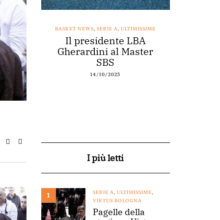
SSIME
BASKET NEWS
,
SERIE A
,
ULTIMISSIME
BASKET NEWS
nestro
Il presidente LBA
Acqu
arte a
Gherardini al Master
spons
o
SBS
14/10/2025
I più letti
SERIE A
,
ULTIMISSIME
,
1
VIRTUS BOLOGNA
Pagelle della