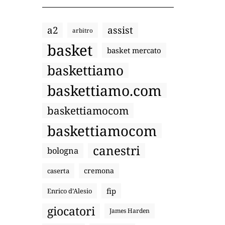
a2
assist
arbitro
basket
basket mercato
baskettiamo
baskettiamo.com
baskettiamocom
baskettiamocom
canestri
bologna
cremona
caserta
fip
Enrico d’Alesio
giocatori
James Harden