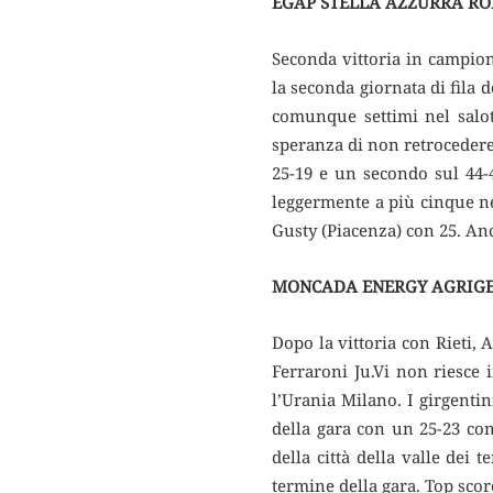
EGAP STELLA AZZURRA ROM
Seconda vittoria in campiona
la seconda giornata di fila
comunque settimi nel salott
speranza di non retrocedere
25-19 e un secondo sul 44-4
leggermente a più cinque n
Gusty (Piacenza) con 25. An
MONCADA ENERGY AGRIGEN
Dopo la vittoria con Rieti,
Ferraroni Ju.Vi non riesce 
l’Urania Milano. I girgent
della gara con un 25-23 con
della città della valle dei
termine della gara. Top sco