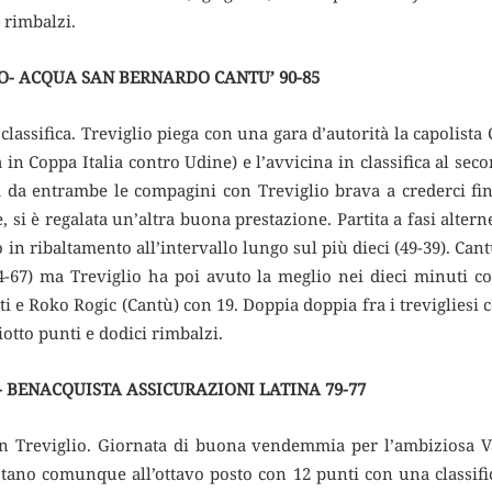
 rimbalzi.
O- ACQUA SAN BERNARDO CANTU’ 90-85
classifica. Treviglio piega con una gara d’autorità la capolista
ria in Coppa Italia contro Udine) e l’avvicina in classifica al se
ta da entrambe le compagini con Treviglio brava a crederci fi
e, si è regalata un’altra buona prestazione. Partita a fasi alter
in ribaltamento all’intervallo lungo sul più dieci (49-39). Cantù
-67) ma Treviglio ha poi avuto la meglio nei dieci minuti co
i e Roko Rogic (Cantù) con 19. Doppia doppia fra i trevigliesi c
otto punti e dodici rimbalzi.
 BENACQUISTA ASSICURAZIONI LATINA 79-77
on Treviglio. Giornata di buona vendemmia per l’ambiziosa 
stano comunque all’ottavo posto con 12 punti con una classifi