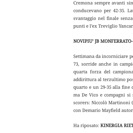
Cremona sempre avanti sin d
conducevano per 42-35. Lat
svantaggio nel finale senz
punti e l’ex Treviglio Yanca
NOVIPIU’ JB MONFERRATO-
Settimana da incorniciare pe
73, sorride anche in campio
quarta forza del campiona
addirittura al terzultimo po
quarto e un 29-35 alla fine
ma De Vico e compagni si s
scorers: Niccolò Martinoni 
con Demario Mayfield autore
Ha riposato:
KINERGIA RIE