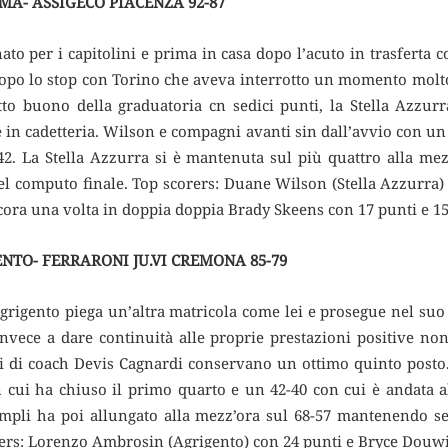
A- ASSIGECO PIACENZA 92-87
to per i capitolini e prima in casa dopo l’acuto in trasferta 
 dopo lo stop con Torino che aveva interrotto un momento molto
o buono della graduatoria cn sedici punti, la Stella Azzurra
 in cadetteria. Wilson e compagni avanti sin dall’avvio con un
2. La Stella Azzurra si è mantenuta sul più quattro alla mez
el computo finale. Top scorers: Duane Wilson (Stella Azzurra
cora una volta in doppia doppia Brady Skeens con 17 punti e 15
TO- FERRARONI JU.VI CREMONA 85-79
 Agrigento piega un’altra matricola come lei e prosegue nel suo
invece a dare continuità alle proprie prestazioni positive non
ini di coach Devis Cagnardi conservano un ottimo quinto post
 cui ha chiuso il primo quarto e un 42-40 con cui è andata all
 templi ha poi allungato alla mezz’ora sul 68-57 mantenendo s
rers: Lorenzo Ambrosin (Agrigento) con 24 punti e Bryce Douwi