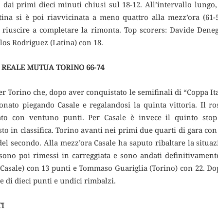
ai primi dieci minuti chiusi sul 18-12. All’intervallo lungo
ina si è poi riavvicinata a meno quattro alla mezz’ora (61-
a riuscire a completare la rimonta. Top scorers: Davide Dene
rlos Rodriguez (Latina) con 18.
 REALE MUTUA TORINO 66-74
r Torino che, dopo aver conquistato le semifinali di “Coppa It
nato piegando Casale e regalandosi la quinta vittoria. Il ros
to con ventuno punti. Per Casale è invece il quinto stop
sto in classifica. Torino avanti nei primi due quarti di gara con
 del secondo. Alla mezz’ora Casale ha saputo ribaltare la situ
ono poi rimessi in carreggiata e sono andati definitivamente
(Casale) con 13 punti e Tommaso Guariglia (Torino) con 22. Do
 di dieci punti e undici rimbalzi.
TI