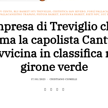
IV CENTO
,
BLU BASKET 1971 TREVIGLIO
,
CESTISTICA SAN SEVERO
,
FORLÌ PALLACA
PALLACANESTRO TRAPANI
,
PISTOIA BASKET
,
RAVENNA BASKET
,
RIETI NPC
,
UCC 
presa di Treviglio 
ma la capolista Cant
avvicina in classifica 
girone verde
17/01/2023
CRISTIANO COMELLI