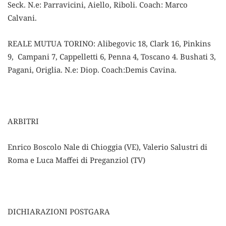
Seck. N.e: Parravicini, Aiello, Riboli. Coach: Marco
Calvani.
REALE MUTUA TORINO: Alibegovic 18, Clark 16, Pinkins
9, Campani 7, Cappelletti 6, Penna 4, Toscano 4. Bushati 3,
Pagani, Origlia. N.e: Diop. Coach:Demis Cavina.
ARBITRI
Enrico Boscolo Nale di Chioggia (VE), Valerio Salustri di
Roma e Luca Maffei di Preganziol (TV)
DICHIARAZIONI POSTGARA