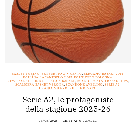
BASKET TORINO
,
BENEDETTO XIV CENTO
,
BERGAMO BASKET 2014
,
FORLÌ PALLACANESTRO 2.015
,
FORTITUDO BOLOGNA
,
NEW BASKET BRINDISI
,
PISTOIA BASKET
,
ROSETO
,
SCAFATI BASKET 1969
,
SCALIGERA BASKET VERONA
,
SCANDONE AVELLINO
,
SERIE A2
,
URANIA MILANO
,
VUELLE PESARO
Serie A2, le protagoniste
della stagione 2025-26
08/08/2025
CRISTIANO COMELLI