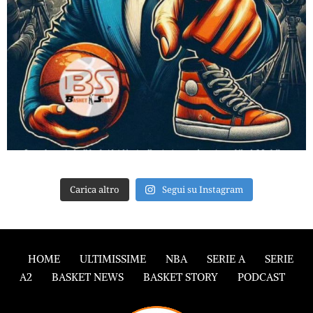
Carica altro
Segui su Instagram
HOME
ULTIMISSIME
NBA
SERIE A
SERIE
A2
BASKET NEWS
BASKET STORY
PODCAST