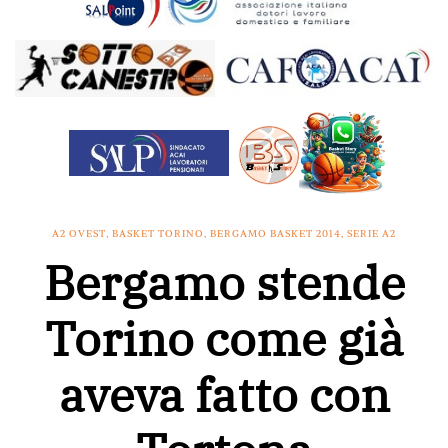
A2 OVEST
,
BASKET TORINO
,
BERGAMO BASKET 2014
,
SERIE A2
Bergamo stende
Torino come già
aveva fatto con