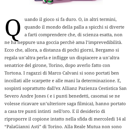
Q
uando il gioco si fa duro.
O, in altri termini,
quando il mondo della palla a spicchi si diverte
a farti comprendere che, di scienza esatta, non
ne ha neppure una goccia perchè ama l’imprevedibilità.
Ecco che, allora, a distanza di pochi giorni, Bergamo si
regala un’altra perla e infligge un dispiacere a un’altra
senatrice del girone, Torino, dopo averlo fatto con
Tortona. I ragazzi di Marco Calvani si sono portati ben
incollati alle scarpette e alle mani la determinazione. E,
sospinti soprattutto dall’ex Allianz Pazienza Cestistica San
Severo Andre Jones ( e i punti benedetti, casomai se ne
volesse ricavare un’ulteriore saga filmica), hanno portato
a casa tre punti intinti nell’oro. E il desiderio di
riproporre il copione intatto nella sfida di mercoledì 14 al
“PalaGianni Asti” di Torino. Alla Reale Mutua non sono