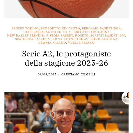
BASKET TORINO
,
BENEDETTO XIV CENTO
,
BERGAMO BASKET 2014
,
FORLÌ PALLACANESTRO 2.015
,
FORTITUDO BOLOGNA
,
NEW BASKET BRINDISI
,
PISTOIA BASKET
,
ROSETO
,
SCAFATI BASKET 1969
,
SCALIGERA BASKET VERONA
,
SCANDONE AVELLINO
,
SERIE A2
,
URANIA MILANO
,
VUELLE PESARO
Serie A2, le protagoniste
della stagione 2025-26
08/08/2025
CRISTIANO COMELLI