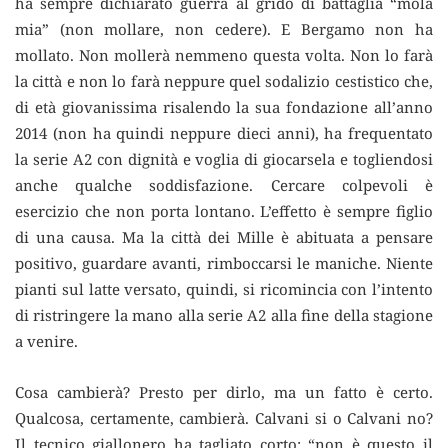
ha sempre dichiarato guerra al grido di battaglia “mola
mia” (non mollare, non cedere). E Bergamo non ha
mollato. Non mollerà nemmeno questa volta. Non lo farà
la città e non lo farà neppure quel sodalizio cestistico che,
di età giovanissima risalendo la sua fondazione all’anno
2014 (non ha quindi neppure dieci anni), ha frequentato
la serie A2 con dignità e voglia di giocarsela e togliendosi
anche qualche soddisfazione. Cercare colpevoli è
esercizio che non porta lontano. L’effetto è sempre figlio
di una causa. Ma la città dei Mille è abituata a pensare
positivo, guardare avanti, rimboccarsi le maniche. Niente
pianti sul latte versato, quindi, si ricomincia con l’intento
di ristringere la mano alla serie A2 alla fine della stagione
a venire.
Cosa cambierà? Presto per dirlo, ma un fatto è certo.
Qualcosa, certamente, cambierà. Calvani si o Calvani no?
Il tecnico giallonero ha tagliato corto: “non è questo il