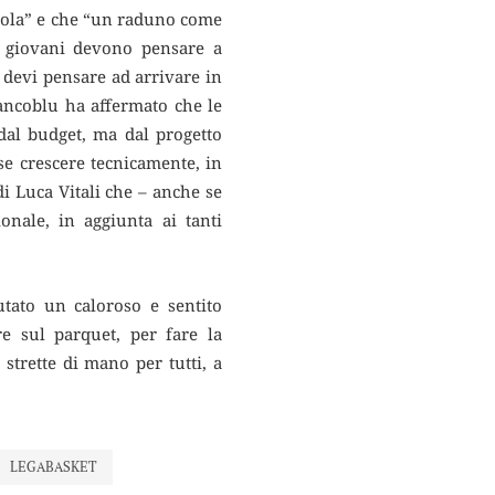
uola” e che “un raduno come
 i giovani devono pensare a
u devi pensare ad arrivare in
biancoblu ha affermato che le
 dal budget, ma dal progetto
se crescere tecnicamente, in
di Luca Vitali che – anche se
onale, in aggiunta ai tanti
utato un caloroso e sentito
re sul parquet, per fare la
strette di mano per tutti, a
LEGABASKET