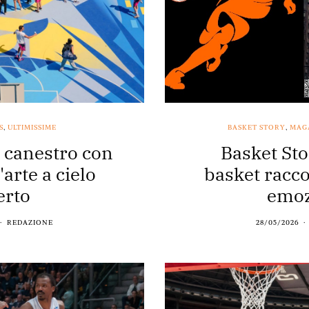
S
,
ULTIMISSIME
BASKET STORY
,
MAG
a canestro con
Basket Sto
arte a cielo
basket racco
erto
emoz
REDAZIONE
28/05/2026