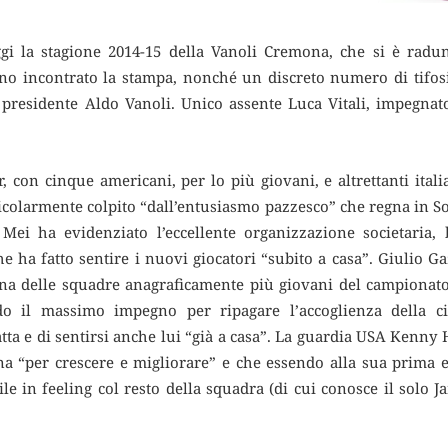
ggi la stagione 2014-15 della Vanoli Cremona, che si è radu
no incontrato la stampa, nonché un discreto numero di tifos
 presidente Aldo Vanoli. Unico assente Luca Vitali, impegnato
, con cinque americani, per lo più giovani, e altrettanti itali
icolarmente colpito “dall’entusiasmo pazzesco” che regna in So
a Mei ha evidenziato l’eccellente organizzazione societaria,
he ha fatto sentire i nuovi giocatori “subito a casa”. Giulio Ga
na delle squadre anagraficamente più giovani del campionat
do il massimo impegno per ripagare l’accoglienza della ci
atta e di sentirsi anche lui “già a casa”. La guardia USA Kenny
na “per crescere e migliorare” e che essendo alla sua prima e
ile in feeling col resto della squadra (di cui conosce il solo J