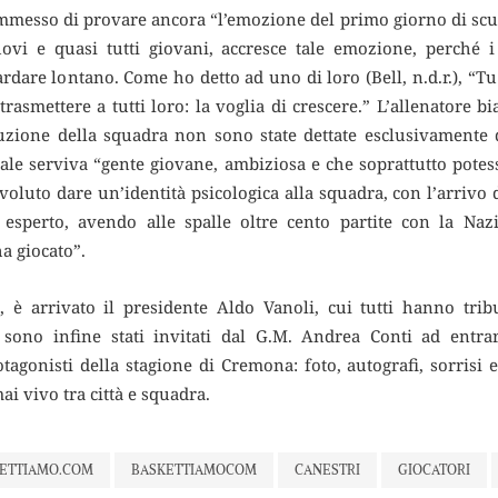
mmesso di provare ancora “l’emozione del primo giorno di sc
ovi e quasi tutti giovani, accresce tale emozione, perché
ardare lontano. Come ho detto ad uno di loro (Bell, n.d.r.), “T
rasmettere a tutti loro: la voglia di crescere.” L’allenatore 
truzione della squadra non sono state dettate esclusivamente
quale serviva “gente giovane, ambiziosa e che soprattutto potes
oluto dare un’identità psicologica alla squadra, con l’arrivo 
esperto, avendo alle spalle oltre cento partite con la Nazi
ha giocato”.
, è arrivato il presidente Aldo Vanoli, cui tutti hanno trib
i sono infine stati invitati dal G.M. Andrea Conti ad entra
agonisti della stagione di Cremona: foto, autografi, sorrisi e 
ai vivo tra città e squadra.
ETTIAMO.COM
BASKETTIAMOCOM
CANESTRI
GIOCATORI