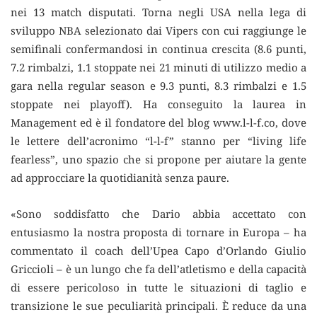
nei 13 match disputati. Torna negli USA nella lega di
sviluppo NBA selezionato dai Vipers con cui raggiunge le
semifinali confermandosi in continua crescita (8.6 punti,
7.2 rimbalzi, 1.1 stoppate nei 21 minuti di utilizzo medio a
gara nella regular season e 9.3 punti, 8.3 rimbalzi e 1.5
stoppate nei playoff). Ha conseguito la laurea in
Management ed è il fondatore del blog www.l-l-f.co, dove
le lettere dell’acronimo “l-l-f” stanno per “living life
fearless”, uno spazio che si propone per aiutare la gente
ad approcciare la quotidianità senza paure.
«Sono soddisfatto che Dario abbia accettato con
entusiasmo la nostra proposta di tornare in Europa – ha
commentato il coach dell’Upea Capo d’Orlando Giulio
Griccioli – è un lungo che fa dell’atletismo e della capacità
di essere pericoloso in tutte le situazioni di taglio e
transizione le sue peculiarità principali. È reduce da una