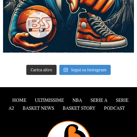
Carica altro
Segui su Instagram
HOME
ULTIMISSIME
NBA
SERIE A
SERIE
A2
BASKET NEWS
BASKET STORY
PODCAST