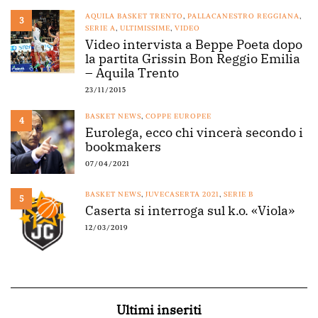
AQUILA BASKET TRENTO
,
PALLACANESTRO REGGIANA
,
3
SERIE A
,
ULTIMISSIME
,
VIDEO
Video intervista a Beppe Poeta dopo
la partita Grissin Bon Reggio Emilia
– Aquila Trento
23/11/2015
BASKET NEWS
,
COPPE EUROPEE
4
Eurolega, ecco chi vincerà secondo i
bookmakers
07/04/2021
BASKET NEWS
,
JUVECASERTA 2021
,
SERIE B
5
Caserta si interroga sul k.o. «Viola»
12/03/2019
Ultimi inseriti