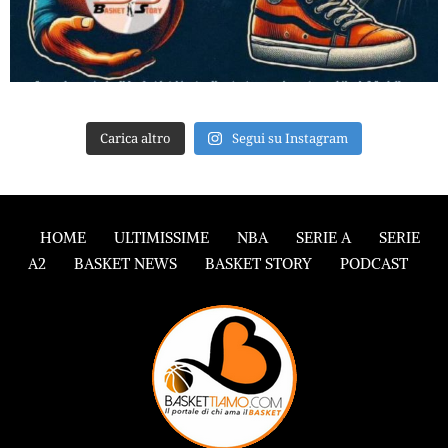
Carica altro
Segui su Instagram
HOME
ULTIMISSIME
NBA
SERIE A
SERIE
A2
BASKET NEWS
BASKET STORY
PODCAST