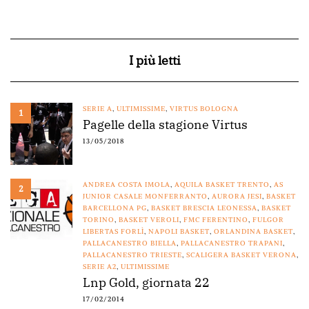
I più letti
SERIE A
,
ULTIMISSIME
,
VIRTUS BOLOGNA
1
Pagelle della stagione Virtus
13/05/2018
ANDREA COSTA IMOLA
,
AQUILA BASKET TRENTO
,
AS
2
JUNIOR CASALE MONFERRANTO
,
AURORA JESI
,
BASKET
BARCELLONA PG
,
BASKET BRESCIA LEONESSA
,
BASKET
TORINO
,
BASKET VEROLI
,
FMC FERENTINO
,
FULGOR
LIBERTAS FORLÌ
,
NAPOLI BASKET
,
ORLANDINA BASKET
,
PALLACANESTRO BIELLA
,
PALLACANESTRO TRAPANI
,
PALLACANESTRO TRIESTE
,
SCALIGERA BASKET VERONA
,
SERIE A2
,
ULTIMISSIME
Lnp Gold, giornata 22
17/02/2014