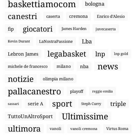
baskettiamocom
bologna
canestri
cremona
caserta
Enrico d’Alesio
giocatori
fip
James Harden
juvecaserta
Lba
LaNostraPassione
Kevin Durant
legabasket
lnp
Lebron James
lnp gold
news
nba
michele de francesco
milano
notizie
olimpia milano
pallacanestro
playoff
reggio emilia
sport
triple
serie A
sassari
Steph Curry
Ultimissime
TuttoUnAltroSport
ultimora
vanoli
Virtus Roma
vanoli cremona