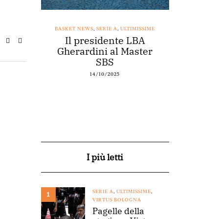
SSIME
BASKET NEWS
,
SERIE A
,
ULTIMISSIME
BASKET NEWS
nestro
Il presidente LBA
Acqu
arte a
Gherardini al Master
spons
o
SBS
14/10/2025
I più letti
SERIE A
,
ULTIMISSIME
,
1
VIRTUS BOLOGNA
Pagelle della