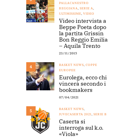
PALLACANESTRO
REGGIANA
,
SERIE A
,
ULTIMISSIME
,
VIDEO
Video intervista a
Beppe Poeta dopo
la partita Grissin
Bon Reggio Emilia
– Aquila Trento
23/11/2015
BASKET NEWS
,
COPPE
4
EUROPEE
Eurolega, ecco chi
vincerà secondo i
bookmakers
07/04/2021
BASKET NEWS
,
5
JUVECASERTA 2021
,
SERIE B
Caserta si
interroga sul k.o.
«Viola»