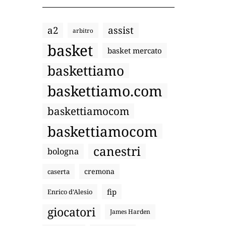
a2
assist
arbitro
basket
basket mercato
baskettiamo
baskettiamo.com
baskettiamocom
baskettiamocom
canestri
bologna
cremona
caserta
fip
Enrico d’Alesio
giocatori
James Harden