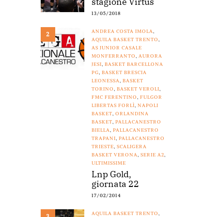
stagione Virtus
13/05/2018
ANDREA COSTA IMOLA
,
2
AQUILA BASKET TRENTO
,
AS JUNIOR CASALE
MONFERRANTO
,
AURORA
JESI
,
BASKET BARCELLONA
PG
,
BASKET BRESCIA
LEONESSA
,
BASKET
TORINO
,
BASKET VEROLI
,
FMC FERENTINO
,
FULGOR
LIBERTAS FORLÌ
,
NAPOLI
BASKET
,
ORLANDINA
BASKET
,
PALLACANESTRO
BIELLA
,
PALLACANESTRO
TRAPANI
,
PALLACANESTRO
TRIESTE
,
SCALIGERA
BASKET VERONA
,
SERIE A2
,
ULTIMISSIME
Lnp Gold,
giornata 22
17/02/2014
AQUILA BASKET TRENTO
,
3