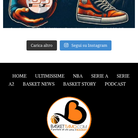
Carica altro
Segui su Instagram
HOME
ULTIMISSIME
NBA
SERIE A
SERIE
A2
BASKET NEWS
BASKET STORY
PODCAST