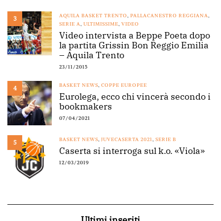
AQUILA BASKET TRENTO
,
PALLACANESTRO REGGIANA
,
3
SERIE A
,
ULTIMISSIME
,
VIDEO
Video intervista a Beppe Poeta dopo
la partita Grissin Bon Reggio Emilia
– Aquila Trento
23/11/2015
BASKET NEWS
,
COPPE EUROPEE
4
Eurolega, ecco chi vincerà secondo i
bookmakers
07/04/2021
BASKET NEWS
,
JUVECASERTA 2021
,
SERIE B
5
Caserta si interroga sul k.o. «Viola»
12/03/2019
Ultimi inseriti