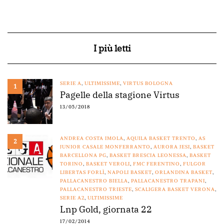
I più letti
SERIE A
,
ULTIMISSIME
,
VIRTUS BOLOGNA
1
Pagelle della stagione Virtus
13/05/2018
ANDREA COSTA IMOLA
,
AQUILA BASKET TRENTO
,
AS
2
JUNIOR CASALE MONFERRANTO
,
AURORA JESI
,
BASKET
BARCELLONA PG
,
BASKET BRESCIA LEONESSA
,
BASKET
TORINO
,
BASKET VEROLI
,
FMC FERENTINO
,
FULGOR
LIBERTAS FORLÌ
,
NAPOLI BASKET
,
ORLANDINA BASKET
,
PALLACANESTRO BIELLA
,
PALLACANESTRO TRAPANI
,
PALLACANESTRO TRIESTE
,
SCALIGERA BASKET VERONA
,
SERIE A2
,
ULTIMISSIME
Lnp Gold, giornata 22
17/02/2014