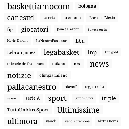
baskettiamocom
bologna
canestri
cremona
caserta
Enrico d’Alesio
giocatori
fip
James Harden
juvecaserta
Lba
LaNostraPassione
Kevin Durant
legabasket
lnp
Lebron James
lnp gold
news
nba
michele de francesco
milano
notizie
olimpia milano
pallacanestro
playoff
reggio emilia
sport
triple
serie A
sassari
Steph Curry
Ultimissime
TuttoUnAltroSport
ultimora
vanoli
Virtus Roma
vanoli cremona