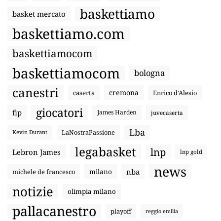
baskettiamo
basket mercato
baskettiamo.com
baskettiamocom
baskettiamocom
bologna
canestri
cremona
caserta
Enrico d’Alesio
giocatori
fip
James Harden
juvecaserta
Lba
LaNostraPassione
Kevin Durant
legabasket
lnp
Lebron James
lnp gold
news
nba
michele de francesco
milano
notizie
olimpia milano
pallacanestro
playoff
reggio emilia