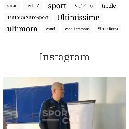
sport
triple
serie A
sassari
Steph Curry
Ultimissime
TuttoUnAltroSport
ultimora
vanoli
Virtus Roma
vanoli cremona
Instagram