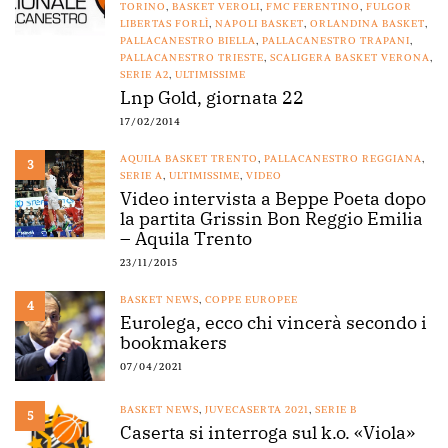
TORINO
,
BASKET VEROLI
,
FMC FERENTINO
,
FULGOR
LIBERTAS FORLÌ
,
NAPOLI BASKET
,
ORLANDINA BASKET
,
PALLACANESTRO BIELLA
,
PALLACANESTRO TRAPANI
,
PALLACANESTRO TRIESTE
,
SCALIGERA BASKET VERONA
,
SERIE A2
,
ULTIMISSIME
Lnp Gold, giornata 22
17/02/2014
AQUILA BASKET TRENTO
,
PALLACANESTRO REGGIANA
,
3
SERIE A
,
ULTIMISSIME
,
VIDEO
Video intervista a Beppe Poeta dopo
la partita Grissin Bon Reggio Emilia
– Aquila Trento
23/11/2015
BASKET NEWS
,
COPPE EUROPEE
4
Eurolega, ecco chi vincerà secondo i
bookmakers
07/04/2021
BASKET NEWS
,
JUVECASERTA 2021
,
SERIE B
5
Caserta si interroga sul k.o. «Viola»