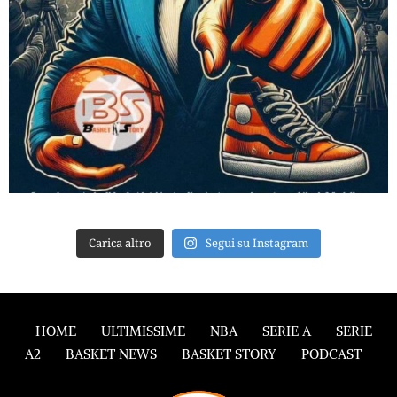
Carica altro
Segui su Instagram
HOME
ULTIMISSIME
NBA
SERIE A
SERIE
A2
BASKET NEWS
BASKET STORY
PODCAST