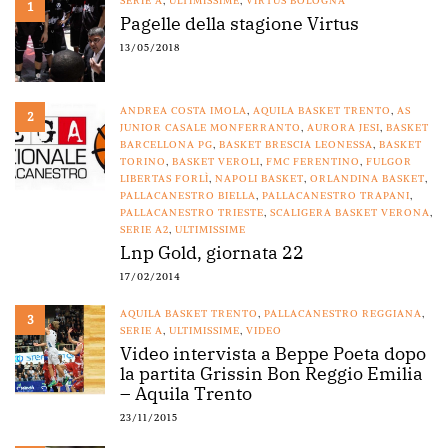
SERIE A
,
ULTIMISSIME
,
VIRTUS BOLOGNA
1
Pagelle della stagione Virtus
13/05/2018
ANDREA COSTA IMOLA
,
AQUILA BASKET TRENTO
,
AS
2
JUNIOR CASALE MONFERRANTO
,
AURORA JESI
,
BASKET
BARCELLONA PG
,
BASKET BRESCIA LEONESSA
,
BASKET
TORINO
,
BASKET VEROLI
,
FMC FERENTINO
,
FULGOR
LIBERTAS FORLÌ
,
NAPOLI BASKET
,
ORLANDINA BASKET
,
PALLACANESTRO BIELLA
,
PALLACANESTRO TRAPANI
,
PALLACANESTRO TRIESTE
,
SCALIGERA BASKET VERONA
,
SERIE A2
,
ULTIMISSIME
Lnp Gold, giornata 22
17/02/2014
AQUILA BASKET TRENTO
,
PALLACANESTRO REGGIANA
,
3
SERIE A
,
ULTIMISSIME
,
VIDEO
Video intervista a Beppe Poeta dopo
la partita Grissin Bon Reggio Emilia
– Aquila Trento
23/11/2015