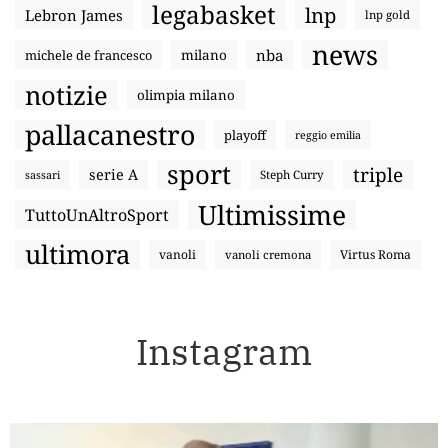
legabasket
lnp
Lebron James
lnp gold
news
nba
michele de francesco
milano
notizie
olimpia milano
pallacanestro
playoff
reggio emilia
sport
triple
serie A
sassari
Steph Curry
Ultimissime
TuttoUnAltroSport
ultimora
vanoli
Virtus Roma
vanoli cremona
Instagram