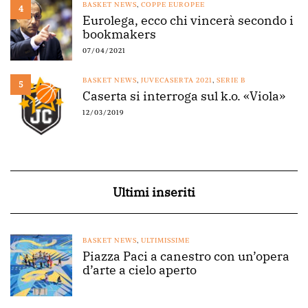
BASKET NEWS
,
COPPE EUROPEE
4
Eurolega, ecco chi vincerà secondo i
bookmakers
07/04/2021
BASKET NEWS
,
JUVECASERTA 2021
,
SERIE B
5
Caserta si interroga sul k.o. «Viola»
12/03/2019
Ultimi inseriti
BASKET NEWS
,
ULTIMISSIME
Piazza Paci a canestro con un’opera
d’arte a cielo aperto