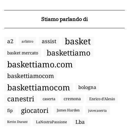
Stiamo parlando di
basket
a2
assist
arbitro
baskettiamo
basket mercato
baskettiamo.com
baskettiamocom
baskettiamocom
bologna
canestri
cremona
caserta
Enrico d’Alesio
giocatori
fip
James Harden
juvecaserta
Lba
LaNostraPassione
Kevin Durant