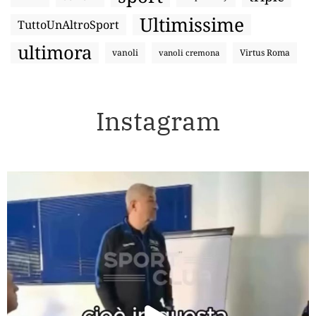
Ultimissime
TuttoUnAltroSport
ultimora
vanoli
Virtus Roma
vanoli cremona
Instagram