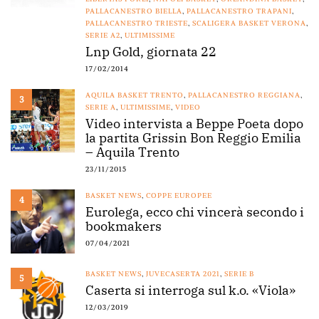
PALLACANESTRO BIELLA
,
PALLACANESTRO TRAPANI
,
PALLACANESTRO TRIESTE
,
SCALIGERA BASKET VERONA
,
SERIE A2
,
ULTIMISSIME
Lnp Gold, giornata 22
17/02/2014
AQUILA BASKET TRENTO
,
PALLACANESTRO REGGIANA
,
3
SERIE A
,
ULTIMISSIME
,
VIDEO
Video intervista a Beppe Poeta dopo
la partita Grissin Bon Reggio Emilia
– Aquila Trento
23/11/2015
BASKET NEWS
,
COPPE EUROPEE
4
Eurolega, ecco chi vincerà secondo i
bookmakers
07/04/2021
BASKET NEWS
,
JUVECASERTA 2021
,
SERIE B
5
Caserta si interroga sul k.o. «Viola»
12/03/2019