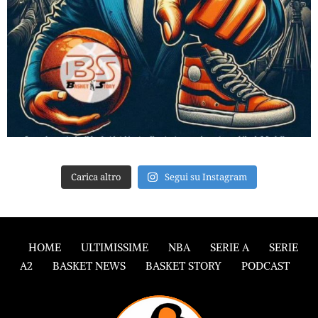
Carica altro
Segui su Instagram
HOME
ULTIMISSIME
NBA
SERIE A
SERIE
A2
BASKET NEWS
BASKET STORY
PODCAST