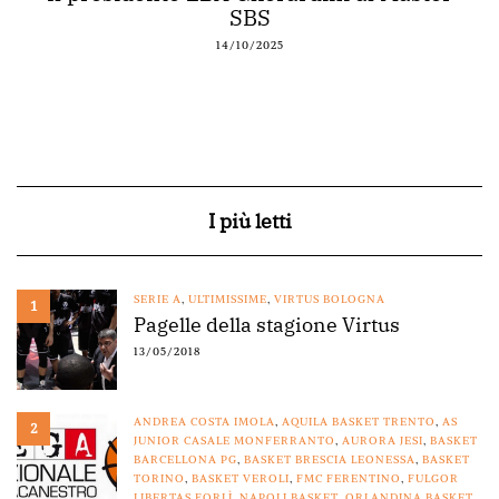
SBS
14/10/2025
I più letti
SERIE A
,
ULTIMISSIME
,
VIRTUS BOLOGNA
1
Pagelle della stagione Virtus
13/05/2018
ANDREA COSTA IMOLA
,
AQUILA BASKET TRENTO
,
AS
2
JUNIOR CASALE MONFERRANTO
,
AURORA JESI
,
BASKET
BARCELLONA PG
,
BASKET BRESCIA LEONESSA
,
BASKET
TORINO
,
BASKET VEROLI
,
FMC FERENTINO
,
FULGOR
LIBERTAS FORLÌ
,
NAPOLI BASKET
,
ORLANDINA BASKET
,