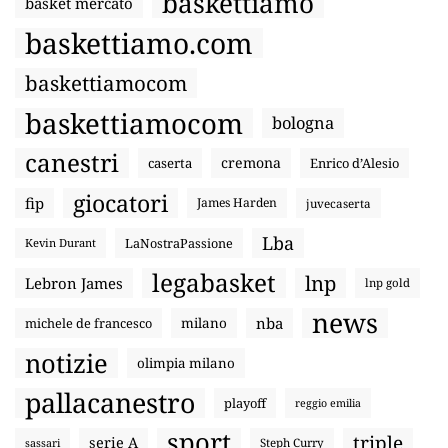
baskettiamo
basket mercato
baskettiamo.com
baskettiamocom
baskettiamocom
bologna
canestri
cremona
caserta
Enrico d’Alesio
giocatori
fip
James Harden
juvecaserta
Lba
LaNostraPassione
Kevin Durant
legabasket
lnp
Lebron James
lnp gold
news
nba
michele de francesco
milano
notizie
olimpia milano
pallacanestro
playoff
reggio emilia
sport
triple
serie A
sassari
Steph Curry