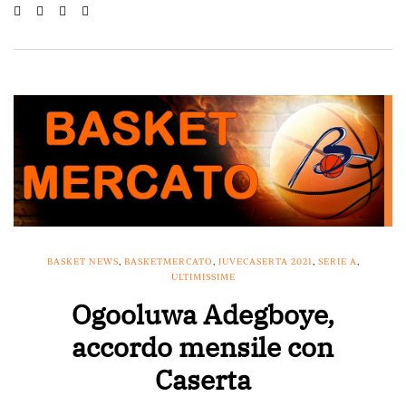
BASKET NEWS
,
BASKETMERCATO
,
JUVECASERTA 2021
,
SERIE A
,
ULTIMISSIME
Ogooluwa Adegboye,
accordo mensile con
Caserta