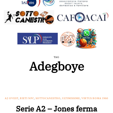
TAG
Adegboye
A2 OVEST
,
RIETI NPC
,
SOTTOCANESTRO
,
ULTIMISSIME
,
VIRTUS ROMA 1960
Serie A2 – Jones ferma