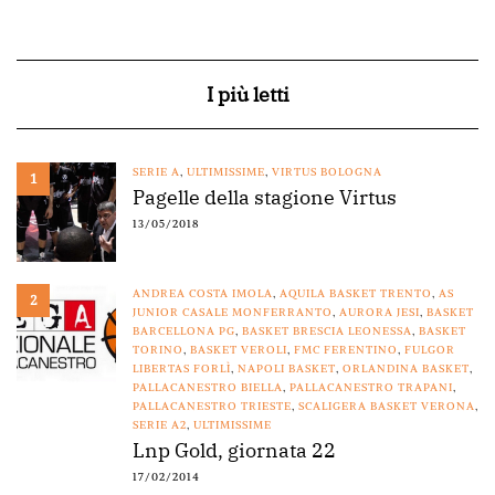
I più letti
SERIE A
,
ULTIMISSIME
,
VIRTUS BOLOGNA
1
Pagelle della stagione Virtus
13/05/2018
ANDREA COSTA IMOLA
,
AQUILA BASKET TRENTO
,
AS
2
JUNIOR CASALE MONFERRANTO
,
AURORA JESI
,
BASKET
BARCELLONA PG
,
BASKET BRESCIA LEONESSA
,
BASKET
TORINO
,
BASKET VEROLI
,
FMC FERENTINO
,
FULGOR
LIBERTAS FORLÌ
,
NAPOLI BASKET
,
ORLANDINA BASKET
,
PALLACANESTRO BIELLA
,
PALLACANESTRO TRAPANI
,
PALLACANESTRO TRIESTE
,
SCALIGERA BASKET VERONA
,
SERIE A2
,
ULTIMISSIME
Lnp Gold, giornata 22
17/02/2014