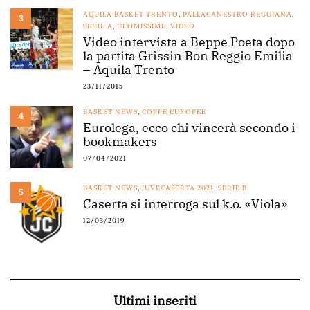
AQUILA BASKET TRENTO
,
PALLACANESTRO REGGIANA
,
3
SERIE A
,
ULTIMISSIME
,
VIDEO
Video intervista a Beppe Poeta dopo
la partita Grissin Bon Reggio Emilia
– Aquila Trento
23/11/2015
BASKET NEWS
,
COPPE EUROPEE
4
Eurolega, ecco chi vincerà secondo i
bookmakers
07/04/2021
BASKET NEWS
,
JUVECASERTA 2021
,
SERIE B
5
Caserta si interroga sul k.o. «Viola»
12/03/2019
Ultimi inseriti