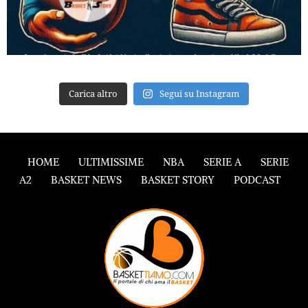
Carica altro
Segui su Instagram
HOME
ULTIMISSIME
NBA
SERIE A
SERIE
A2
BASKET NEWS
BASKET STORY
PODCAST