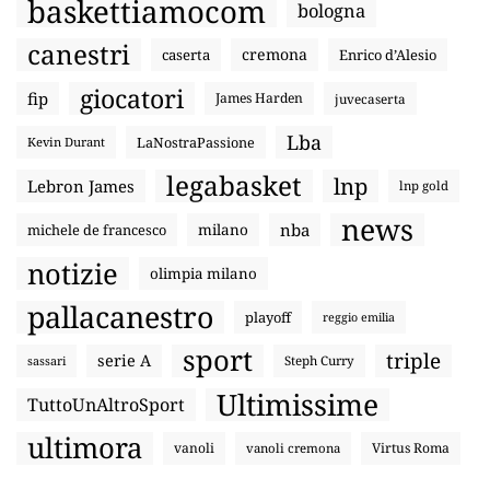
baskettiamocom
bologna
canestri
cremona
caserta
Enrico d’Alesio
giocatori
fip
James Harden
juvecaserta
Lba
LaNostraPassione
Kevin Durant
legabasket
lnp
Lebron James
lnp gold
news
nba
michele de francesco
milano
notizie
olimpia milano
pallacanestro
playoff
reggio emilia
sport
triple
serie A
sassari
Steph Curry
Ultimissime
TuttoUnAltroSport
ultimora
vanoli
Virtus Roma
vanoli cremona