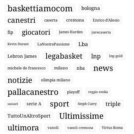
baskettiamocom
bologna
canestri
cremona
caserta
Enrico d’Alesio
giocatori
fip
James Harden
juvecaserta
Lba
LaNostraPassione
Kevin Durant
legabasket
lnp
Lebron James
lnp gold
news
nba
michele de francesco
milano
notizie
olimpia milano
pallacanestro
playoff
reggio emilia
sport
triple
serie A
sassari
Steph Curry
Ultimissime
TuttoUnAltroSport
ultimora
vanoli
Virtus Roma
vanoli cremona