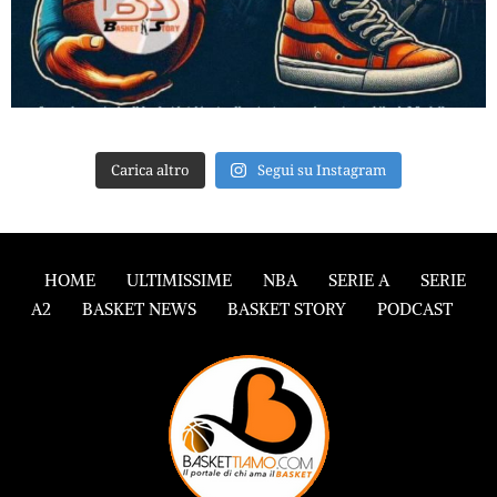
Carica altro
Segui su Instagram
HOME
ULTIMISSIME
NBA
SERIE A
SERIE
A2
BASKET NEWS
BASKET STORY
PODCAST