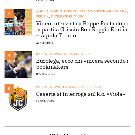
17/02/2014
AQUILA BASKET TRENTO
,
PALLACANESTRO REGGIANA
,
3
SERIE A
,
ULTIMISSIME
,
VIDEO
Video intervista a Beppe Poeta dopo
la partita Grissin Bon Reggio Emilia
– Aquila Trento
23/11/2015
BASKET NEWS
,
COPPE EUROPEE
4
Eurolega, ecco chi vincerà secondo i
bookmakers
07/04/2021
BASKET NEWS
,
JUVECASERTA 2021
,
SERIE B
5
Caserta si interroga sul k.o. «Viola»
12/03/2019