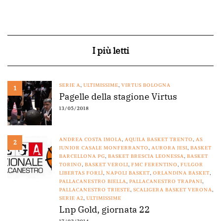
I più letti
SERIE A
,
ULTIMISSIME
,
VIRTUS BOLOGNA
1
Pagelle della stagione Virtus
13/05/2018
ANDREA COSTA IMOLA
,
AQUILA BASKET TRENTO
,
AS
2
JUNIOR CASALE MONFERRANTO
,
AURORA JESI
,
BASKET
BARCELLONA PG
,
BASKET BRESCIA LEONESSA
,
BASKET
TORINO
,
BASKET VEROLI
,
FMC FERENTINO
,
FULGOR
LIBERTAS FORLÌ
,
NAPOLI BASKET
,
ORLANDINA BASKET
,
PALLACANESTRO BIELLA
,
PALLACANESTRO TRAPANI
,
PALLACANESTRO TRIESTE
,
SCALIGERA BASKET VERONA
,
SERIE A2
,
ULTIMISSIME
Lnp Gold, giornata 22