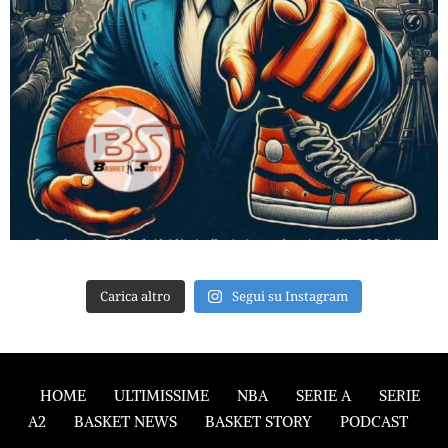
Carica altro
Segui su Instagram
HOME
ULTIMISSIME
NBA
SERIE A
SERIE
A2
BASKET NEWS
BASKET STORY
PODCAST