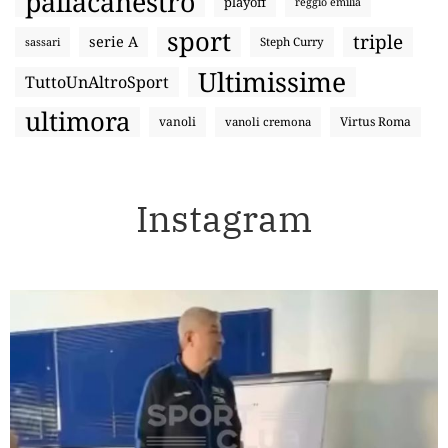
pallacanestro
playoff
reggio emilia
sport
triple
serie A
sassari
Steph Curry
Ultimissime
TuttoUnAltroSport
ultimora
vanoli
Virtus Roma
vanoli cremona
Instagram