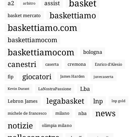
basket
a2
assist
arbitro
baskettiamo
basket mercato
baskettiamo.com
baskettiamocom
baskettiamocom
bologna
canestri
cremona
caserta
Enrico d’Alesio
giocatori
fip
James Harden
juvecaserta
Lba
LaNostraPassione
Kevin Durant
legabasket
lnp
Lebron James
lnp gold
news
nba
michele de francesco
milano
notizie
olimpia milano