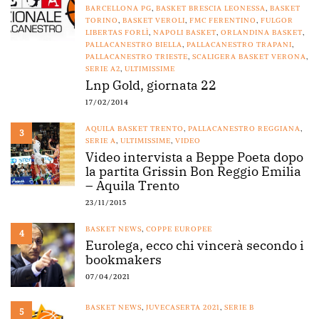
BARCELLONA PG
,
BASKET BRESCIA LEONESSA
,
BASKET
TORINO
,
BASKET VEROLI
,
FMC FERENTINO
,
FULGOR
LIBERTAS FORLÌ
,
NAPOLI BASKET
,
ORLANDINA BASKET
,
PALLACANESTRO BIELLA
,
PALLACANESTRO TRAPANI
,
PALLACANESTRO TRIESTE
,
SCALIGERA BASKET VERONA
,
SERIE A2
,
ULTIMISSIME
Lnp Gold, giornata 22
17/02/2014
AQUILA BASKET TRENTO
,
PALLACANESTRO REGGIANA
,
3
SERIE A
,
ULTIMISSIME
,
VIDEO
Video intervista a Beppe Poeta dopo
la partita Grissin Bon Reggio Emilia
– Aquila Trento
23/11/2015
BASKET NEWS
,
COPPE EUROPEE
4
Eurolega, ecco chi vincerà secondo i
bookmakers
07/04/2021
BASKET NEWS
,
JUVECASERTA 2021
,
SERIE B
5