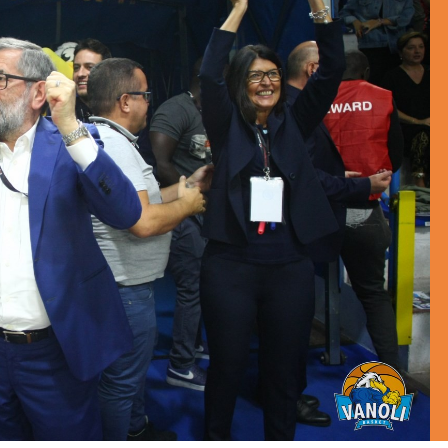
BASKET NEWS
,
ULTIMISSIME
BASKET NEWS
,
ULTIMI
Alla Roig Arena di
Piazza Paci a ca
A
,
Valencia arriva «The
con un’opera d’
Eye»
cielo apert
E
14/07/2025
17/06/2026