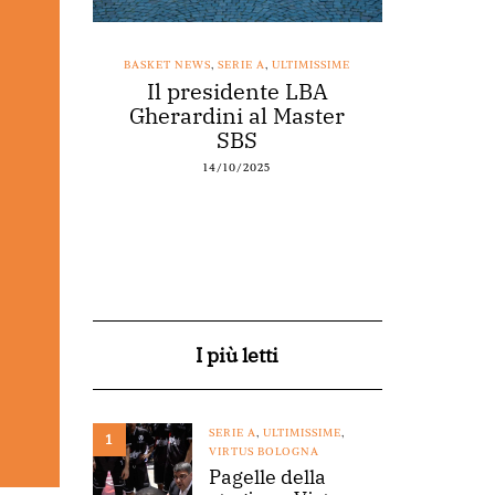
SSIME
BASKET NEWS
,
SERIE A
,
ULTIMISSIME
BASKET NEWS
nestro
Il presidente LBA
Acqu
arte a
Gherardini al Master
spons
o
SBS
14/10/2025
I più letti
SERIE A
,
ULTIMISSIME
,
1
VIRTUS BOLOGNA
Pagelle della