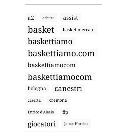
a2
assist
arbitro
basket
basket mercato
baskettiamo
baskettiamo.com
baskettiamocom
baskettiamocom
canestri
bologna
cremona
caserta
fip
Enrico d’Alesio
giocatori
James Harden