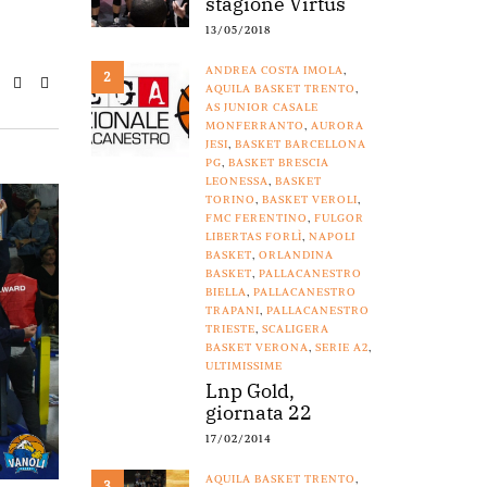
stagione Virtus
13/05/2018
ANDREA COSTA IMOLA
,
2
AQUILA BASKET TRENTO
,
AS JUNIOR CASALE
MONFERRANTO
,
AURORA
JESI
,
BASKET BARCELLONA
PG
,
BASKET BRESCIA
LEONESSA
,
BASKET
TORINO
,
BASKET VEROLI
,
FMC FERENTINO
,
FULGOR
LIBERTAS FORLÌ
,
NAPOLI
BASKET
,
ORLANDINA
BASKET
,
PALLACANESTRO
BIELLA
,
PALLACANESTRO
TRAPANI
,
PALLACANESTRO
TRIESTE
,
SCALIGERA
BASKET VERONA
,
SERIE A2
,
ULTIMISSIME
Lnp Gold,
giornata 22
17/02/2014
AQUILA BASKET TRENTO
,
3