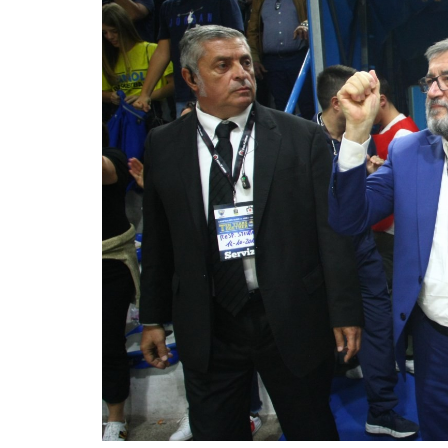
BASKET TORINO
,
BENEDETTO XIV CENTO
,
BERGAMO BASKET 2014
,
FORLÌ
PALLACANESTRO 2.015
,
FORTITUDO BOLOGN
NEW BASKET BRINDISI
,
PISTOIA BASKET
,
ROSETO
,
SCAFATI BASKET 1969
,
SCALIGERA
BASKET VERONA
,
SCANDONE AVELLINO
,
SERI
A2
,
URANIA MILANO
,
VUELLE PESARO
Serie A2, le protagoniste
della stagione 2025-26
08/08/2025