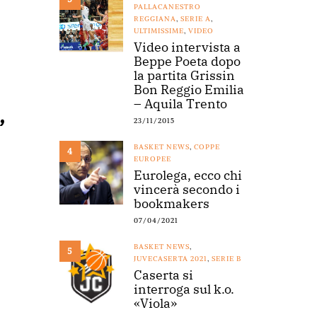
PALLACANESTRO
REGGIANA
,
SERIE A
,
ULTIMISSIME
,
VIDEO
Video intervista a
Beppe Poeta dopo
la partita Grissin
Bon Reggio Emilia
– Aquila Trento
”
23/11/2015
BASKET NEWS
,
COPPE
4
EUROPEE
Eurolega, ecco chi
vincerà secondo i
bookmakers
07/04/2021
BASKET NEWS
,
5
JUVECASERTA 2021
,
SERIE B
Caserta si
interroga sul k.o.
«Viola»