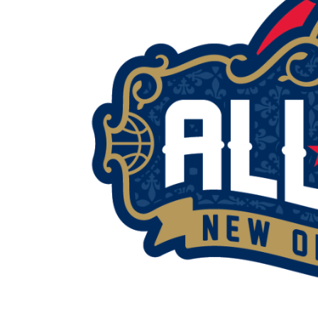
BASKET TORINO
,
BENEDETTO XIV CENTO
,
BERGAMO BASKET 2014
,
FORLÌ
PALLACANESTRO 2.015
,
FORTITUDO BOLOGN
NEW BASKET BRINDISI
,
PISTOIA BASKET
,
ROSETO
,
SCAFATI BASKET 1969
,
SCALIGERA
BASKET VERONA
,
SCANDONE AVELLINO
,
SERI
A2
,
URANIA MILANO
,
VUELLE PESARO
Serie A2, le protagoniste
della stagione 2025-26
08/08/2025