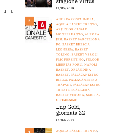
stagione Virtus
13/05/2018
ANDREA COSTA IMOLA
,
2
AQUILA BASKET TRENTO
,
AS JUNIOR CASALE
MONFERRANTO
,
AURORA
JESI
,
BASKET BARCELLONA
PG
,
BASKET BRESCIA
LEONESSA
,
BASKET
TORINO
,
BASKET VEROLI
,
FMC FERENTINO
,
FULGOR
LIBERTAS FORLÌ
,
NAPOLI
BASKET
,
ORLANDINA
BASKET
,
PALLACANESTRO
BIELLA
,
PALLACANESTRO
TRAPANI
,
PALLACANESTRO
TRIESTE
,
SCALIGERA
BASKET VERONA
,
SERIE A2
,
ULTIMISSIME
Lnp Gold,
giornata 22
17/02/2014
AQUILA BASKET TRENTO
,
3