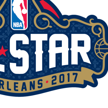
BASKET NEWS
,
ULTIMISSIME
BASKET NEWS
,
ULTIMI
Alla Roig Arena di
Piazza Paci a ca
A
,
Valencia arriva «The
con un’opera d’
Eye»
cielo apert
E
14/07/2025
17/06/2026