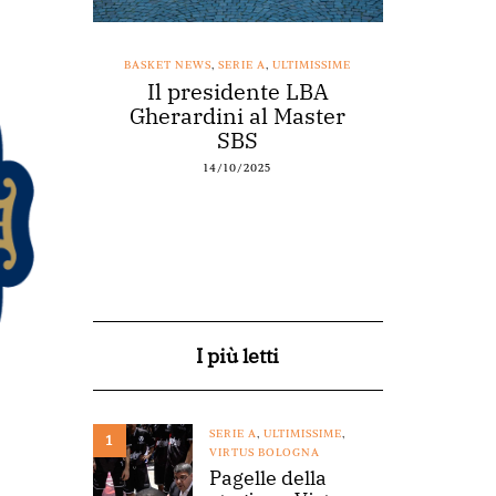
SSIME
BASKET NEWS
,
SERIE A
,
ULTIMISSIME
BASKET NEWS
nestro
Il presidente LBA
Acqu
arte a
Gherardini al Master
spons
o
SBS
14/10/2025
I più letti
SERIE A
,
ULTIMISSIME
,
1
VIRTUS BOLOGNA
Pagelle della