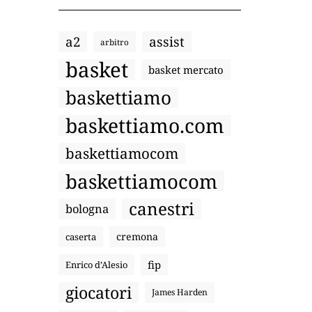
a2
assist
arbitro
basket
basket mercato
baskettiamo
baskettiamo.com
baskettiamocom
baskettiamocom
canestri
bologna
cremona
caserta
fip
Enrico d’Alesio
giocatori
James Harden