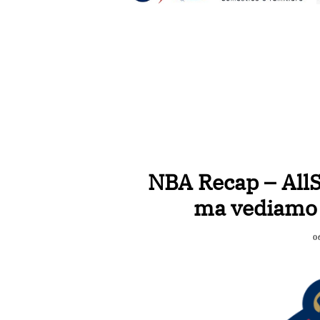
NBA Recap – AllS
ma vediamo d
0