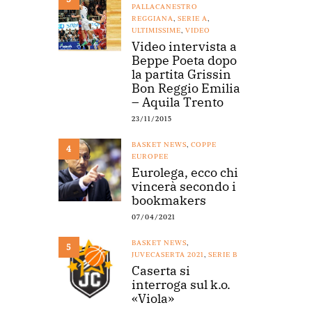
PALLACANESTRO
REGGIANA
,
SERIE A
,
ULTIMISSIME
,
VIDEO
Video intervista a
Beppe Poeta dopo
la partita Grissin
Bon Reggio Emilia
– Aquila Trento
23/11/2015
BASKET NEWS
,
COPPE
4
EUROPEE
Eurolega, ecco chi
vincerà secondo i
bookmakers
07/04/2021
BASKET NEWS
,
5
JUVECASERTA 2021
,
SERIE B
Caserta si
interroga sul k.o.
«Viola»