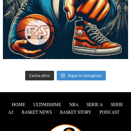
Carica altro
Segui su Instagram
HOME
ULTIMISSIME
NBA
SERIE A
SERIE
A2
BASKET NEWS
BASKET STORY
PODCAST