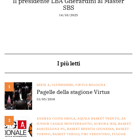
Il presidente LBA Gherardini al Master
SBS
14/10/2025
I più letti
SERIE A
,
ULTIMISSIME
,
VIRTUS BOLOGNA
1
Pagelle della stagione Virtus
13/05/2018
ANDREA COSTA IMOLA
,
AQUILA BASKET TRENTO
,
AS
2
JUNIOR CASALE MONFERRANTO
,
AURORA JESI
,
BASKET
BARCELLONA PG
,
BASKET BRESCIA LEONESSA
,
BASKET
TORINO
,
BASKET VEROLI
,
FMC FERENTINO
,
FULGOR