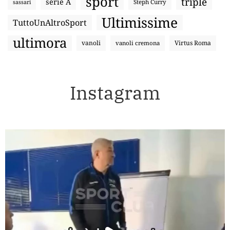
sport
triple
serie A
sassari
Steph Curry
Ultimissime
TuttoUnAltroSport
ultimora
vanoli
Virtus Roma
vanoli cremona
Instagram