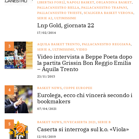
LIBERTAS FORLÌ
,
NAPOLI BASKET
,
ORLANDINA BASKET
,
PALLACANESTRO BIELLA
,
PALLACANESTRO TRAPANI
,
PALLACANESTRO TRIESTE
,
SCALIGERA BASKET VERONA
,
SERIE A2
,
ULTIMISSIME
Lnp Gold, giornata 22
17/02/2014
AQUILA BASKET TRENTO
,
PALLACANESTRO REGGIANA
,
3
SERIE A
,
ULTIMISSIME
,
VIDEO
Video intervista a Beppe Poeta dopo
la partita Grissin Bon Reggio Emilia
– Aquila Trento
23/11/2015
BASKET NEWS
,
COPPE EUROPEE
4
Eurolega, ecco chi vincerà secondo i
bookmakers
07/04/2021
BASKET NEWS
,
JUVECASERTA 2021
,
SERIE B
5
Caserta si interroga sul k.o. «Viola»
12/03/2019