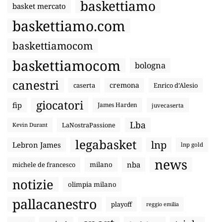
baskettiamo
basket mercato
baskettiamo.com
baskettiamocom
baskettiamocom
bologna
canestri
cremona
caserta
Enrico d’Alesio
giocatori
fip
James Harden
juvecaserta
Lba
LaNostraPassione
Kevin Durant
legabasket
lnp
Lebron James
lnp gold
news
nba
michele de francesco
milano
notizie
olimpia milano
pallacanestro
playoff
reggio emilia