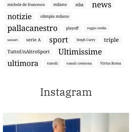
news
nba
michele de francesco
milano
notizie
olimpia milano
pallacanestro
playoff
reggio emilia
sport
triple
serie A
sassari
Steph Curry
Ultimissime
TuttoUnAltroSport
ultimora
vanoli
Virtus Roma
vanoli cremona
Instagram