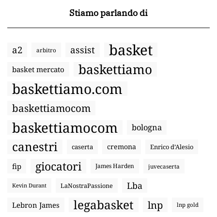
Stiamo parlando di
basket
a2
assist
arbitro
baskettiamo
basket mercato
baskettiamo.com
baskettiamocom
baskettiamocom
bologna
canestri
cremona
caserta
Enrico d’Alesio
giocatori
fip
James Harden
juvecaserta
Lba
LaNostraPassione
Kevin Durant
legabasket
lnp
Lebron James
lnp gold