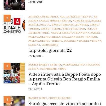
13/05/2018
ANDREA COSTA IMOLA
,
AQUILA BASKET TRENTO
,
AS
2
JUNIOR CASALE MONFERRANTO
,
AURORA JESI
,
BASKET
BARCELLONA PG
,
BASKET BRESCIA LEONESSA
,
BASKET
TORINO
,
BASKET VEROLI
,
FMC FERENTINO
,
FULGOR
LIBERTAS FORLÌ
,
NAPOLI BASKET
,
ORLANDINA BASKET
,
PALLACANESTRO BIELLA
,
PALLACANESTRO TRAPANI
,
PALLACANESTRO TRIESTE
,
SCALIGERA BASKET VERONA
,
SERIE A2
,
ULTIMISSIME
Lnp Gold, giornata 22
17/02/2014
AQUILA BASKET TRENTO
,
PALLACANESTRO REGGIANA
,
3
SERIE A
,
ULTIMISSIME
,
VIDEO
Video intervista a Beppe Poeta dopo
la partita Grissin Bon Reggio Emilia
– Aquila Trento
23/11/2015
BASKET NEWS
,
COPPE EUROPEE
4
Eurolega, ecco chi vincerà secondo i