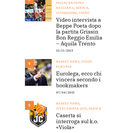
PALLACANESTRO
REGGIANA
,
SERIE A
,
ULTIMISSIME
,
VIDEO
Video intervista a
Beppe Poeta dopo
la partita Grissin
Bon Reggio Emilia
– Aquila Trento
23/11/2015
BASKET NEWS
,
COPPE
4
EUROPEE
Eurolega, ecco chi
vincerà secondo i
bookmakers
07/04/2021
BASKET NEWS
,
5
JUVECASERTA 2021
,
SERIE B
Caserta si
interroga sul k.o.
«Viola»