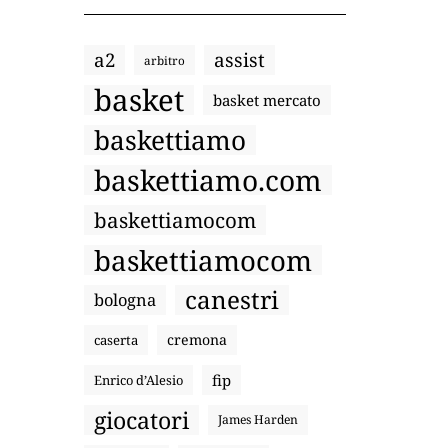
a2
assist
arbitro
basket
basket mercato
baskettiamo
baskettiamo.com
baskettiamocom
baskettiamocom
canestri
bologna
cremona
caserta
fip
Enrico d’Alesio
giocatori
James Harden