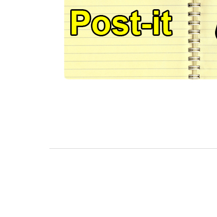
BASKET TORINO
,
BENEDETTO XIV CENTO
,
BERGAMO BASKET 2014
,
FORLÌ
PALLACANESTRO 2.015
,
FORTITUDO BOLOGN
NEW BASKET BRINDISI
,
PISTOIA BASKET
,
ROSETO
,
SCAFATI BASKET 1969
,
SCALIGERA
BASKET VERONA
,
SCANDONE AVELLINO
,
SERI
A2
,
URANIA MILANO
,
VUELLE PESARO
Serie A2, le protagoniste
della stagione 2025-26
08/08/2025