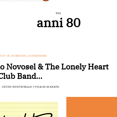
TAG
anni 80
T.IT UP
,
RUBRICHE
,
ULTIMISSIME
ko Novosel & The Lonely Heart
Club Band…
CICCIO PONTICIELLO (*COACH SCAFATI)