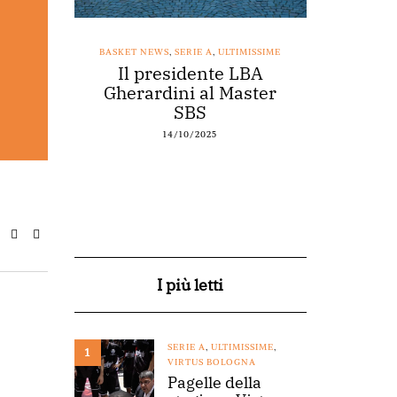
SSIME
BASKET NEWS
,
SERIE A
,
ULTIMISSIME
BASKET NEWS
nestro
Il presidente LBA
Acqu
arte a
Gherardini al Master
spons
o
SBS
14/10/2025
I più letti
SERIE A
,
ULTIMISSIME
,
1
VIRTUS BOLOGNA
Pagelle della