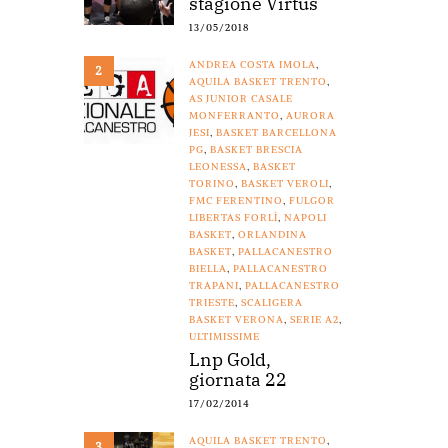
stagione Virtus
13/05/2018
ANDREA COSTA IMOLA
,
2
AQUILA BASKET TRENTO
,
AS JUNIOR CASALE
MONFERRANTO
,
AURORA
JESI
,
BASKET BARCELLONA
PG
,
BASKET BRESCIA
LEONESSA
,
BASKET
TORINO
,
BASKET VEROLI
,
FMC FERENTINO
,
FULGOR
LIBERTAS FORLÌ
,
NAPOLI
BASKET
,
ORLANDINA
BASKET
,
PALLACANESTRO
BIELLA
,
PALLACANESTRO
TRAPANI
,
PALLACANESTRO
TRIESTE
,
SCALIGERA
BASKET VERONA
,
SERIE A2
,
ULTIMISSIME
Lnp Gold,
giornata 22
17/02/2014
AQUILA BASKET TRENTO
,
3