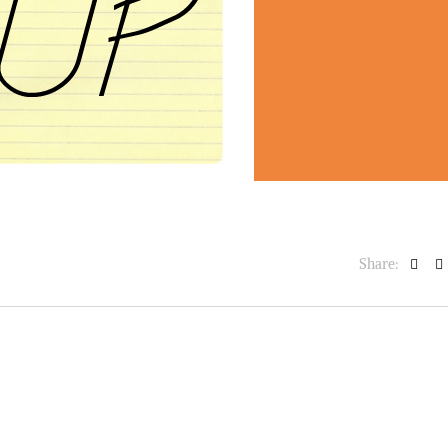
BASKET NEWS
,
ULTIMISSIME
BASKET NEWS
,
ULTIMI
Alla Roig Arena di
Piazza Paci a ca
A
,
Valencia arriva «The
con un’opera d’
Eye»
cielo apert
E
14/07/2025
17/06/2026
Share: