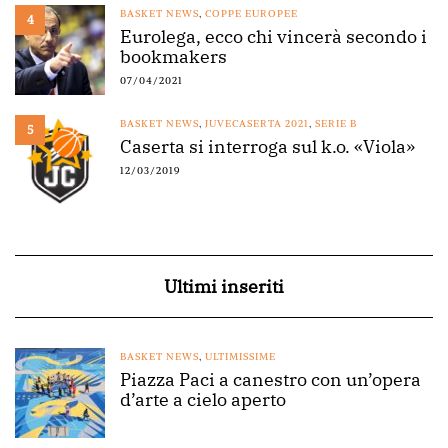
BASKET NEWS
,
COPPE EUROPEE
4
Eurolega, ecco chi vincerà secondo i
bookmakers
07/04/2021
BASKET NEWS
,
JUVECASERTA 2021
,
SERIE B
5
Caserta si interroga sul k.o. «Viola»
12/03/2019
Ultimi inseriti
BASKET NEWS
,
ULTIMISSIME
Piazza Paci a canestro con un’opera
d’arte a cielo aperto