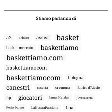
Stiamo parlando di
basket
a2
assist
arbitro
baskettiamo
basket mercato
baskettiamo.com
baskettiamocom
baskettiamocom
bologna
canestri
cremona
caserta
Enrico d’Alesio
giocatori
fip
James Harden
juvecaserta
Lba
LaNostraPassione
Kevin Durant