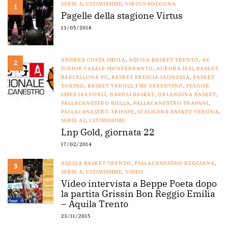
SERIE A
,
ULTIMISSIME
,
VIRTUS BOLOGNA
1
Pagelle della stagione Virtus
13/05/2018
ANDREA COSTA IMOLA
,
AQUILA BASKET TRENTO
,
AS
2
JUNIOR CASALE MONFERRANTO
,
AURORA JESI
,
BASKET
BARCELLONA PG
,
BASKET BRESCIA LEONESSA
,
BASKET
TORINO
,
BASKET VEROLI
,
FMC FERENTINO
,
FULGOR
LIBERTAS FORLÌ
,
NAPOLI BASKET
,
ORLANDINA BASKET
,
PALLACANESTRO BIELLA
,
PALLACANESTRO TRAPANI
,
PALLACANESTRO TRIESTE
,
SCALIGERA BASKET VERONA
,
SERIE A2
,
ULTIMISSIME
Lnp Gold, giornata 22
17/02/2014
AQUILA BASKET TRENTO
,
PALLACANESTRO REGGIANA
,
3
SERIE A
,
ULTIMISSIME
,
VIDEO
Video intervista a Beppe Poeta dopo
la partita Grissin Bon Reggio Emilia
– Aquila Trento
23/11/2015