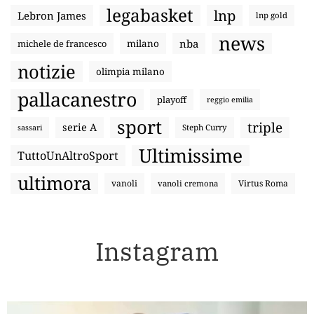
legabasket
lnp
Lebron James
lnp gold
news
nba
michele de francesco
milano
notizie
olimpia milano
pallacanestro
playoff
reggio emilia
sport
triple
serie A
sassari
Steph Curry
Ultimissime
TuttoUnAltroSport
ultimora
vanoli
Virtus Roma
vanoli cremona
Instagram