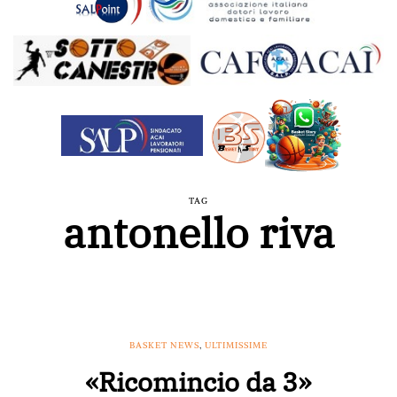
TAG
antonello riva
BASKET NEWS
,
ULTIMISSIME
«Ricomincio da 3»