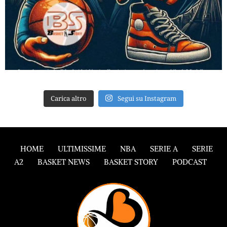
Carica altro
Segui su Instagram
HOME
ULTIMISSIME
NBA
SERIE A
SERIE
A2
BASKET NEWS
BASKET STORY
PODCAST