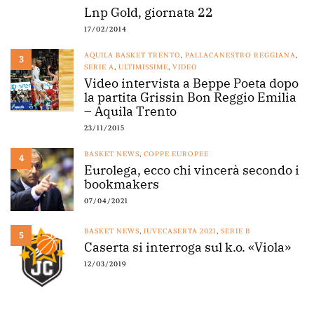
Lnp Gold, giornata 22
17/02/2014
AQUILA BASKET TRENTO
,
PALLACANESTRO REGGIANA
,
3
SERIE A
,
ULTIMISSIME
,
VIDEO
Video intervista a Beppe Poeta dopo
la partita Grissin Bon Reggio Emilia
– Aquila Trento
23/11/2015
BASKET NEWS
,
COPPE EUROPEE
4
Eurolega, ecco chi vincerà secondo i
bookmakers
07/04/2021
BASKET NEWS
,
JUVECASERTA 2021
,
SERIE B
5
Caserta si interroga sul k.o. «Viola»
12/03/2019