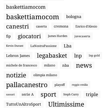
baskettiamocom
baskettiamocom
bologna
canestri
cremona
caserta
Enrico d’Alesio
giocatori
fip
James Harden
juvecaserta
Lba
LaNostraPassione
Kevin Durant
legabasket
lnp
Lebron James
lnp gold
news
nba
michele de francesco
milano
notizie
olimpia milano
pallacanestro
playoff
reggio emilia
sport
triple
serie A
sassari
Steph Curry
Ultimissime
TuttoUnAltroSport