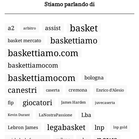
Stiamo parlando di
basket
a2
assist
arbitro
baskettiamo
basket mercato
baskettiamo.com
baskettiamocom
baskettiamocom
bologna
canestri
cremona
caserta
Enrico d’Alesio
giocatori
fip
James Harden
juvecaserta
Lba
LaNostraPassione
Kevin Durant
legabasket
lnp
Lebron James
lnp gold