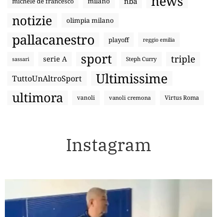
news
nba
michele de francesco
milano
notizie
olimpia milano
pallacanestro
playoff
reggio emilia
sport
triple
serie A
sassari
Steph Curry
Ultimissime
TuttoUnAltroSport
ultimora
vanoli
Virtus Roma
vanoli cremona
Instagram