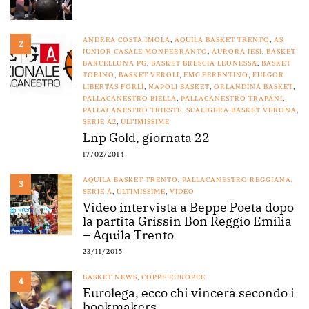
ANDREA COSTA IMOLA
,
AQUILA BASKET TRENTO
,
AS
2
JUNIOR CASALE MONFERRANTO
,
AURORA JESI
,
BASKET
BARCELLONA PG
,
BASKET BRESCIA LEONESSA
,
BASKET
TORINO
,
BASKET VEROLI
,
FMC FERENTINO
,
FULGOR
LIBERTAS FORLÌ
,
NAPOLI BASKET
,
ORLANDINA BASKET
,
PALLACANESTRO BIELLA
,
PALLACANESTRO TRAPANI
,
PALLACANESTRO TRIESTE
,
SCALIGERA BASKET VERONA
,
SERIE A2
,
ULTIMISSIME
Lnp Gold, giornata 22
17/02/2014
AQUILA BASKET TRENTO
,
PALLACANESTRO REGGIANA
,
3
SERIE A
,
ULTIMISSIME
,
VIDEO
Video intervista a Beppe Poeta dopo
la partita Grissin Bon Reggio Emilia
– Aquila Trento
23/11/2015
BASKET NEWS
,
COPPE EUROPEE
4
Eurolega, ecco chi vincerà secondo i
bookmakers