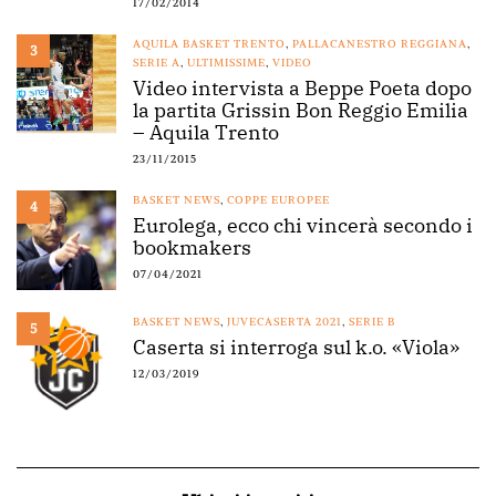
17/02/2014
AQUILA BASKET TRENTO
,
PALLACANESTRO REGGIANA
,
3
SERIE A
,
ULTIMISSIME
,
VIDEO
Video intervista a Beppe Poeta dopo
la partita Grissin Bon Reggio Emilia
– Aquila Trento
23/11/2015
BASKET NEWS
,
COPPE EUROPEE
4
Eurolega, ecco chi vincerà secondo i
bookmakers
07/04/2021
BASKET NEWS
,
JUVECASERTA 2021
,
SERIE B
5
Caserta si interroga sul k.o. «Viola»
12/03/2019