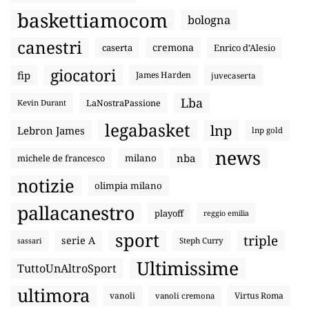
baskettiamocom
bologna
canestri
cremona
caserta
Enrico d’Alesio
giocatori
fip
James Harden
juvecaserta
Lba
LaNostraPassione
Kevin Durant
legabasket
lnp
Lebron James
lnp gold
news
nba
michele de francesco
milano
notizie
olimpia milano
pallacanestro
playoff
reggio emilia
sport
triple
serie A
sassari
Steph Curry
Ultimissime
TuttoUnAltroSport
ultimora
vanoli
Virtus Roma
vanoli cremona