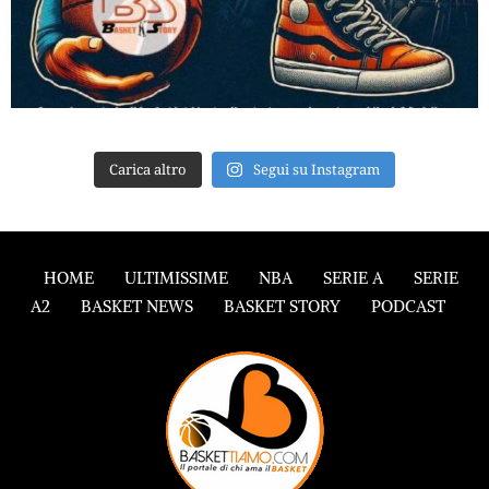
Carica altro
Segui su Instagram
HOME
ULTIMISSIME
NBA
SERIE A
SERIE
A2
BASKET NEWS
BASKET STORY
PODCAST