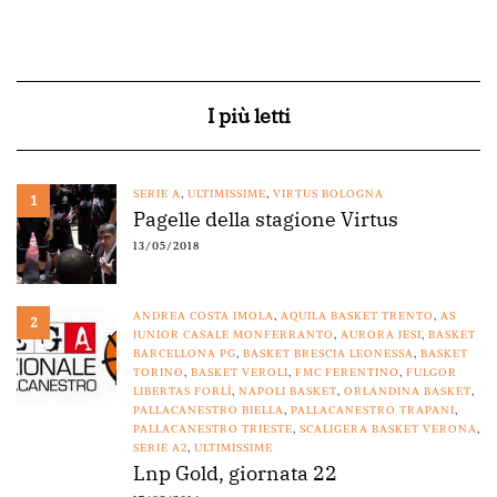
I più letti
SERIE A
,
ULTIMISSIME
,
VIRTUS BOLOGNA
1
Pagelle della stagione Virtus
13/05/2018
ANDREA COSTA IMOLA
,
AQUILA BASKET TRENTO
,
AS
2
JUNIOR CASALE MONFERRANTO
,
AURORA JESI
,
BASKET
BARCELLONA PG
,
BASKET BRESCIA LEONESSA
,
BASKET
TORINO
,
BASKET VEROLI
,
FMC FERENTINO
,
FULGOR
LIBERTAS FORLÌ
,
NAPOLI BASKET
,
ORLANDINA BASKET
,
PALLACANESTRO BIELLA
,
PALLACANESTRO TRAPANI
,
PALLACANESTRO TRIESTE
,
SCALIGERA BASKET VERONA
,
SERIE A2
,
ULTIMISSIME
Lnp Gold, giornata 22