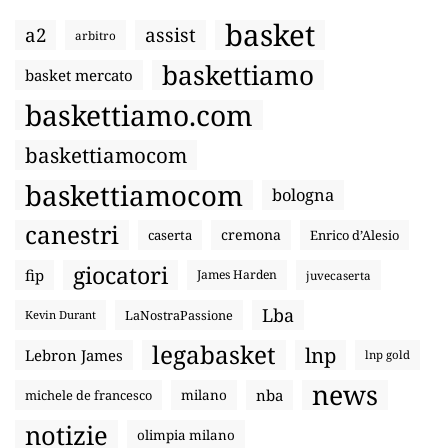
basket
a2
assist
arbitro
baskettiamo
basket mercato
baskettiamo.com
baskettiamocom
baskettiamocom
bologna
canestri
cremona
caserta
Enrico d’Alesio
giocatori
fip
James Harden
juvecaserta
Lba
LaNostraPassione
Kevin Durant
legabasket
lnp
Lebron James
lnp gold
news
nba
michele de francesco
milano
notizie
olimpia milano