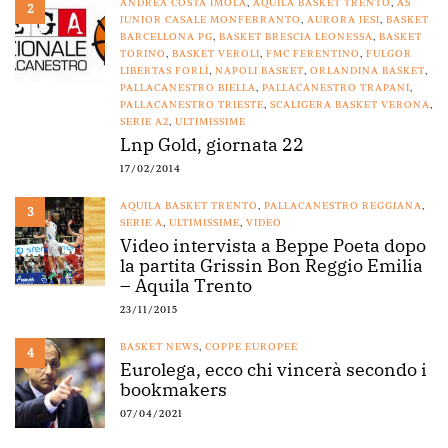
ANDREA COSTA IMOLA
,
AQUILA BASKET TRENTO
,
AS
2
JUNIOR CASALE MONFERRANTO
,
AURORA JESI
,
BASKET
BARCELLONA PG
,
BASKET BRESCIA LEONESSA
,
BASKET
TORINO
,
BASKET VEROLI
,
FMC FERENTINO
,
FULGOR
LIBERTAS FORLÌ
,
NAPOLI BASKET
,
ORLANDINA BASKET
,
PALLACANESTRO BIELLA
,
PALLACANESTRO TRAPANI
,
PALLACANESTRO TRIESTE
,
SCALIGERA BASKET VERONA
,
SERIE A2
,
ULTIMISSIME
Lnp Gold, giornata 22
17/02/2014
AQUILA BASKET TRENTO
,
PALLACANESTRO REGGIANA
,
3
SERIE A
,
ULTIMISSIME
,
VIDEO
Video intervista a Beppe Poeta dopo
la partita Grissin Bon Reggio Emilia
– Aquila Trento
23/11/2015
BASKET NEWS
,
COPPE EUROPEE
4
Eurolega, ecco chi vincerà secondo i
bookmakers
07/04/2021