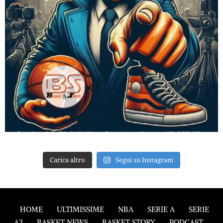
Carica altro
Segui su Instagram
HOME
ULTIMISSIME
NBA
SERIE A
SERIE
A2
BASKET NEWS
BASKET STORY
PODCAST