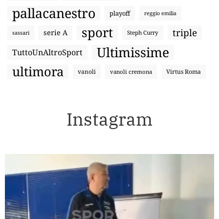
pallacanestro
playoff
reggio emilia
sport
triple
serie A
sassari
Steph Curry
Ultimissime
TuttoUnAltroSport
ultimora
vanoli
Virtus Roma
vanoli cremona
Instagram