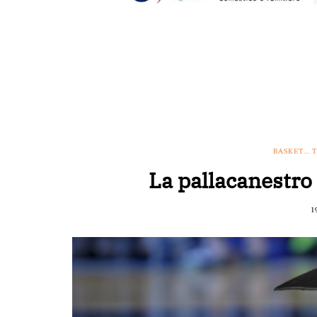
BASKET...
La pallacanestro e
1