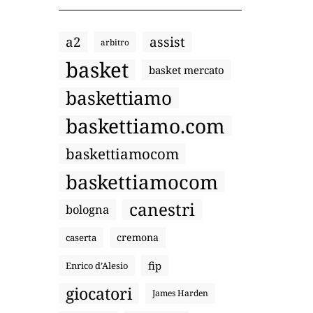
a2
assist
arbitro
basket
basket mercato
baskettiamo
baskettiamo.com
baskettiamocom
baskettiamocom
canestri
bologna
cremona
caserta
fip
Enrico d’Alesio
giocatori
James Harden