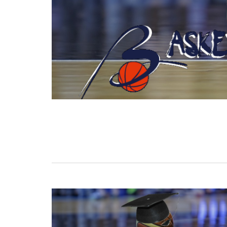
BASKET TORINO
,
BENEDETTO XIV CENTO
,
BERGAMO BASKET 2014
,
FORLÌ
PALLACANESTRO 2.015
,
FORTITUDO BOLOGN
NEW BASKET BRINDISI
,
PISTOIA BASKET
,
ROSETO
,
SCAFATI BASKET 1969
,
SCALIGERA
BASKET VERONA
,
SCANDONE AVELLINO
,
SERI
A2
,
URANIA MILANO
,
VUELLE PESARO
Serie A2, le protagoniste
della stagione 2025-26
08/08/2025