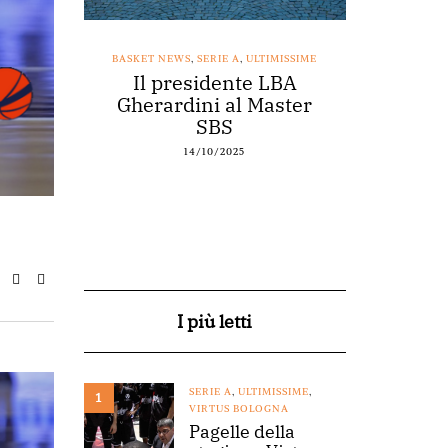
SSIME
BASKET NEWS
,
SERIE A
,
ULTIMISSIME
BASKET NEWS
nestro
Il presidente LBA
Acqu
arte a
Gherardini al Master
spons
o
SBS
14/10/2025
I più letti
SERIE A
,
ULTIMISSIME
,
1
VIRTUS BOLOGNA
Pagelle della