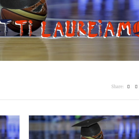
BASKET NEWS
,
ULTIMISSIME
BASKET NEWS
,
ULTIMI
Alla Roig Arena di
Piazza Paci a ca
A
,
Valencia arriva «The
con un’opera d’
Eye»
cielo apert
E
14/07/2025
17/06/2026
Share: