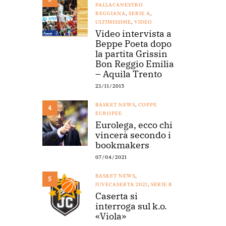
PALLACANESTRO
REGGIANA
,
SERIE A
,
ULTIMISSIME
,
VIDEO
Video intervista a
Beppe Poeta dopo
la partita Grissin
Bon Reggio Emilia
– Aquila Trento
23/11/2015
BASKET NEWS
,
COPPE
4
EUROPEE
Eurolega, ecco chi
vincerà secondo i
bookmakers
07/04/2021
BASKET NEWS
,
5
JUVECASERTA 2021
,
SERIE B
Caserta si
interroga sul k.o.
«Viola»