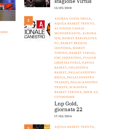
stagione Virtus
13/05/2018
ANDREA COSTA IMOLA
,
2
AQUILA BASKET TRENTO
,
AS JUNIOR CASALE
SSIME
MONFERRANTO
,
AURORA
JESI
,
BASKET BARCELLONA
PG
,
BASKET BRESCIA
LEONESSA
,
BASKET
TORINO
,
BASKET VEROLI
,
FMC FERENTINO
,
FULGOR
LIBERTAS FORLÌ
,
NAPOLI
BASKET
,
ORLANDINA
BASKET
,
PALLACANESTRO
BIELLA
,
PALLACANESTRO
TRAPANI
,
PALLACANESTRO
TRIESTE
,
SCALIGERA
BASKET VERONA
,
SERIE A2
,
ULTIMISSIME
Lnp Gold,
giornata 22
17/02/2014
AQUILA BASKET TRENTO
,
3