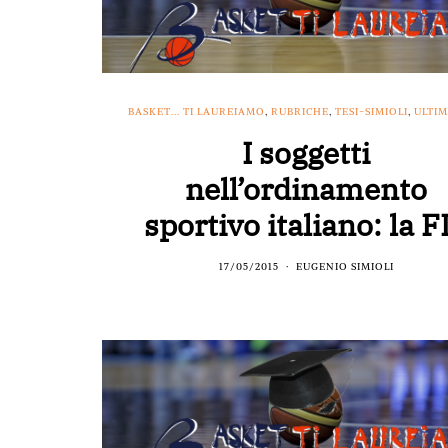
BASKET... TI LAUREIAMO
,
RUBRICHE
,
TESI-SIMIOLI
,
ULTIM
I soggetti
nell’ordinamento
sportivo italiano: la F
17/05/2015
EUGENIO SIMIOLI