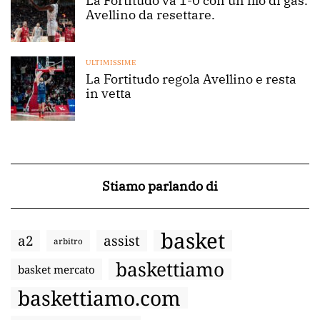
La Fortitudo va 1-0 con un filo di gas.
Avellino da resettare.
ULTIMISSIME
La Fortitudo regola Avellino e resta
in vetta
Stiamo parlando di
basket
a2
assist
arbitro
baskettiamo
basket mercato
baskettiamo.com