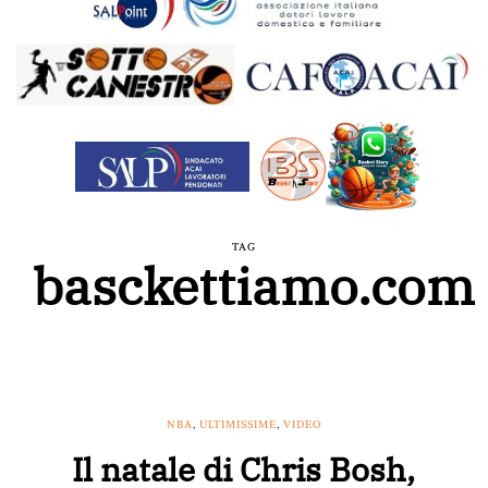
TAG
basckettiamo.com
NBA
,
ULTIMISSIME
,
VIDEO
Il natale di Chris Bosh,