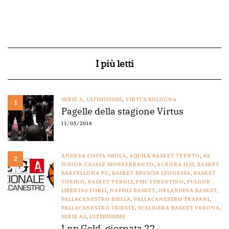
I più letti
SERIE A
,
ULTIMISSIME
,
VIRTUS BOLOGNA
1
Pagelle della stagione Virtus
13/05/2018
ANDREA COSTA IMOLA
,
AQUILA BASKET TRENTO
,
AS
2
JUNIOR CASALE MONFERRANTO
,
AURORA JESI
,
BASKET
BARCELLONA PG
,
BASKET BRESCIA LEONESSA
,
BASKET
TORINO
,
BASKET VEROLI
,
FMC FERENTINO
,
FULGOR
LIBERTAS FORLÌ
,
NAPOLI BASKET
,
ORLANDINA BASKET
,
PALLACANESTRO BIELLA
,
PALLACANESTRO TRAPANI
,
PALLACANESTRO TRIESTE
,
SCALIGERA BASKET VERONA
,
SERIE A2
,
ULTIMISSIME
Lnp Gold, giornata 22