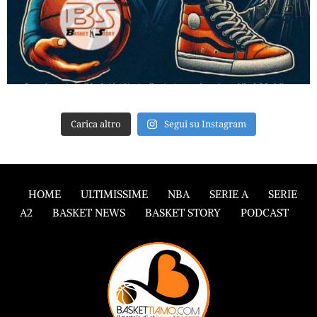
Carica altro
Segui su Instagram
HOME
ULTIMISSIME
NBA
SERIE A
SERIE
A2
BASKET NEWS
BASKET STORY
PODCAST