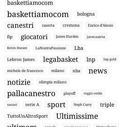
baskettiamocom
baskettiamocom
bologna
canestri
cremona
caserta
Enrico d’Alesio
giocatori
fip
James Harden
juvecaserta
Lba
LaNostraPassione
Kevin Durant
legabasket
lnp
Lebron James
lnp gold
news
nba
michele de francesco
milano
notizie
olimpia milano
pallacanestro
playoff
reggio emilia
sport
triple
serie A
sassari
Steph Curry
Ultimissime
TuttoUnAltroSport