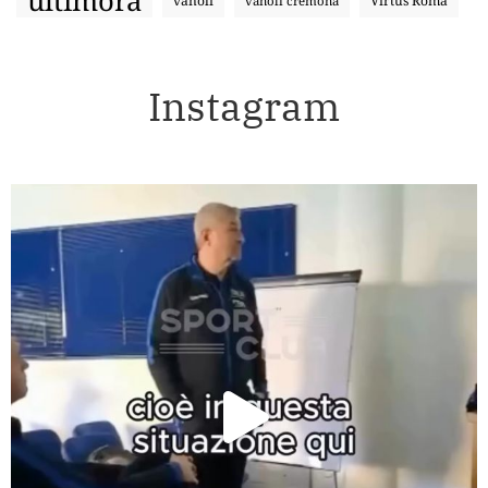
ultimora
vanoli
Virtus Roma
vanoli cremona
Instagram