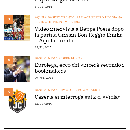
17/02/2014
AQUILA BASKET TRENTO
,
PALLACANESTRO REGGIANA
,
3
SERIE A
,
ULTIMISSIME
,
VIDEO
Video intervista a Beppe Poeta dopo
la partita Grissin Bon Reggio Emilia
– Aquila Trento
23/11/2015
BASKET NEWS
,
COPPE EUROPEE
4
Eurolega, ecco chi vincerà secondo i
bookmakers
07/04/2021
BASKET NEWS
,
JUVECASERTA 2021
,
SERIE B
5
Caserta si interroga sul k.o. «Viola»
12/03/2019