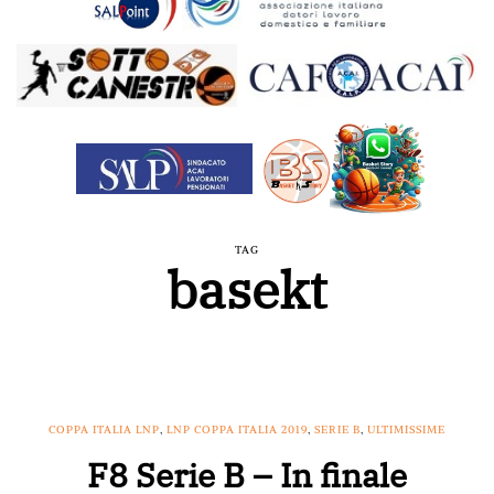
TAG
basekt
COPPA ITALIA LNP
,
LNP COPPA ITALIA 2019
,
SERIE B
,
ULTIMISSIME
F8 Serie B – In finale