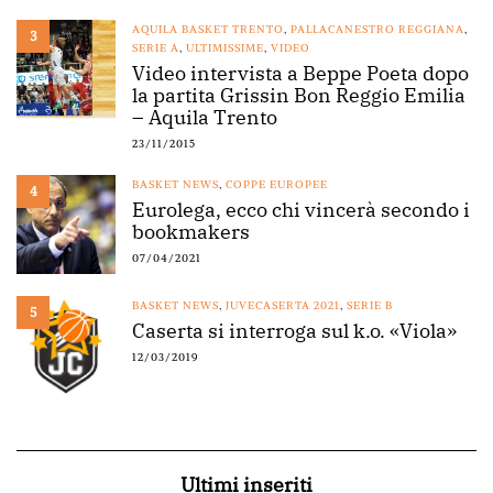
AQUILA BASKET TRENTO
,
PALLACANESTRO REGGIANA
,
3
SERIE A
,
ULTIMISSIME
,
VIDEO
Video intervista a Beppe Poeta dopo
la partita Grissin Bon Reggio Emilia
– Aquila Trento
23/11/2015
BASKET NEWS
,
COPPE EUROPEE
4
Eurolega, ecco chi vincerà secondo i
bookmakers
07/04/2021
BASKET NEWS
,
JUVECASERTA 2021
,
SERIE B
5
Caserta si interroga sul k.o. «Viola»
12/03/2019
Ultimi inseriti