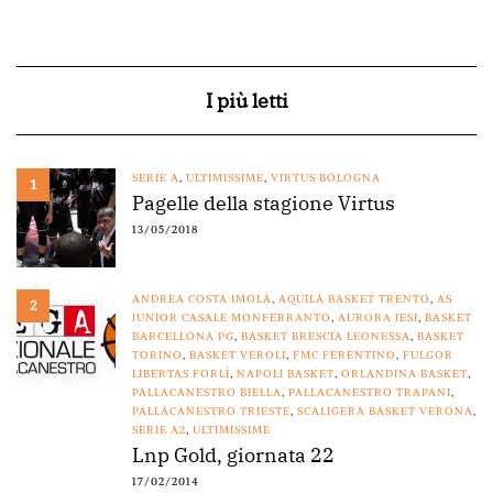
I più letti
SERIE A
,
ULTIMISSIME
,
VIRTUS BOLOGNA
1
Pagelle della stagione Virtus
13/05/2018
ANDREA COSTA IMOLA
,
AQUILA BASKET TRENTO
,
AS
2
JUNIOR CASALE MONFERRANTO
,
AURORA JESI
,
BASKET
BARCELLONA PG
,
BASKET BRESCIA LEONESSA
,
BASKET
TORINO
,
BASKET VEROLI
,
FMC FERENTINO
,
FULGOR
LIBERTAS FORLÌ
,
NAPOLI BASKET
,
ORLANDINA BASKET
,
PALLACANESTRO BIELLA
,
PALLACANESTRO TRAPANI
,
PALLACANESTRO TRIESTE
,
SCALIGERA BASKET VERONA
,
SERIE A2
,
ULTIMISSIME
Lnp Gold, giornata 22
17/02/2014