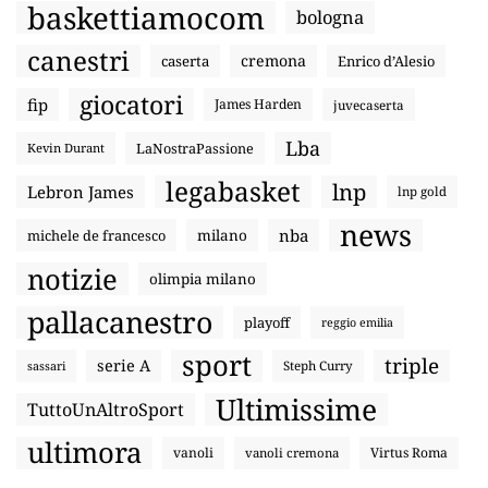
baskettiamocom
bologna
canestri
cremona
caserta
Enrico d’Alesio
giocatori
fip
James Harden
juvecaserta
Lba
LaNostraPassione
Kevin Durant
legabasket
lnp
Lebron James
lnp gold
news
nba
michele de francesco
milano
notizie
olimpia milano
pallacanestro
playoff
reggio emilia
sport
triple
serie A
sassari
Steph Curry
Ultimissime
TuttoUnAltroSport
ultimora
vanoli
Virtus Roma
vanoli cremona