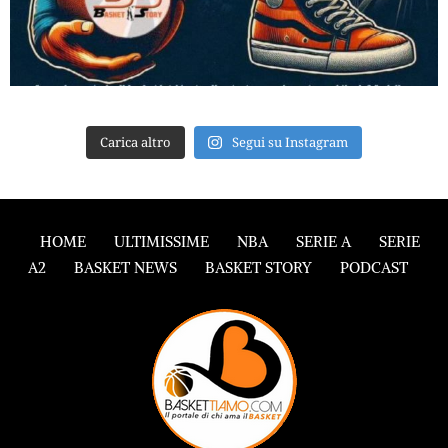
Carica altro
Segui su Instagram
HOME
ULTIMISSIME
NBA
SERIE A
SERIE
A2
BASKET NEWS
BASKET STORY
PODCAST