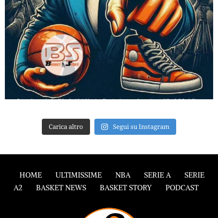
Carica altro
Segui su Instagram
HOME
ULTIMISSIME
NBA
SERIE A
SERIE
A2
BASKET NEWS
BASKET STORY
PODCAST