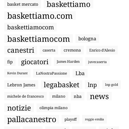
baskettiamo
basket mercato
baskettiamo.com
baskettiamocom
baskettiamocom
bologna
canestri
cremona
caserta
Enrico d’Alesio
giocatori
fip
James Harden
juvecaserta
Lba
LaNostraPassione
Kevin Durant
legabasket
lnp
Lebron James
lnp gold
news
nba
michele de francesco
milano
notizie
olimpia milano
pallacanestro
playoff
reggio emilia