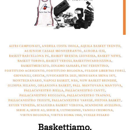
ALTRI CAMPIONATI
,
ANDREA COSTA IMOLA
,
AQUILA BASKET TRENTO
,
AS JUNIOR CASALE MONFERRANTO
,
AURORA JESI
,
BASKET BARCELLONA PG
,
BASKET BRESCIA LEONESSA
,
BASKET NEWS
,
BASKET TORINO
,
BASKET VEROLI
,
BASKETINCARROZZINA
,
BASKETMERCATO
,
DINAMO SASSARI
,
FMC FERENTINO
,
FORTITUDO AGRIGENTO
,
FORTITUDO BOLOGNA
,
FULGOR LIBERTAS FORLÌ
,
GIOVANILI
,
GRECIA
,
JUVECASERTA 2021
,
MENS SANA SIENA 1871
,
MONTEGRANARO
,
NAPOLI BASKET
,
NBA
,
NEW BASKET BRINDISI
,
OLIMPIA MILANO
,
ORLANDINA BASKET
,
PALL. MANTOVANA MANTOVA
,
PALLACANESTRO BIELLA
,
PALLACANESTRO CANTÙ
,
PALLACANESTRO REGGIANA
,
PALLACANESTRO TRAPANI
,
PALLACANESTRO TRIESTE
,
PALLACANESTRO VARESE
,
PISTOIA BASKET
,
REYER VENEZIA
,
SCALIGERA BASKET VERONA
,
SCANDONE AVELLINO
,
SERIE A
,
SERIE A2
,
SERIE B
,
ULTIMISSIME
,
VANOLI CREMONA
,
VIRTUS BOLOGNA
,
VIRTUS ROMA 1960
,
VUELLE PESARO
Baskettiamo,