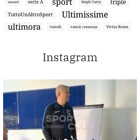
sport
triple
serie A
sassari
Steph Curry
Ultimissime
TuttoUnAltroSport
ultimora
vanoli
Virtus Roma
vanoli cremona
Instagram