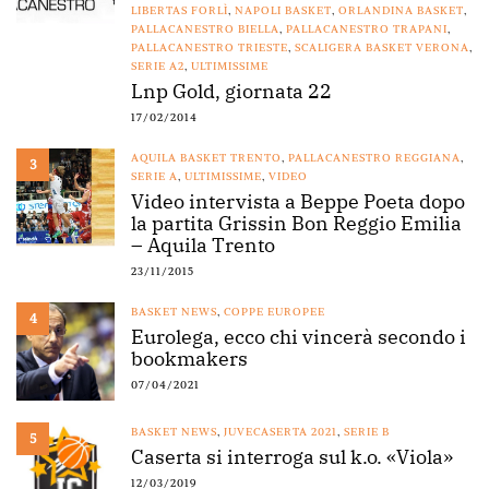
LIBERTAS FORLÌ
,
NAPOLI BASKET
,
ORLANDINA BASKET
,
PALLACANESTRO BIELLA
,
PALLACANESTRO TRAPANI
,
PALLACANESTRO TRIESTE
,
SCALIGERA BASKET VERONA
,
SERIE A2
,
ULTIMISSIME
Lnp Gold, giornata 22
17/02/2014
AQUILA BASKET TRENTO
,
PALLACANESTRO REGGIANA
,
3
SERIE A
,
ULTIMISSIME
,
VIDEO
Video intervista a Beppe Poeta dopo
la partita Grissin Bon Reggio Emilia
– Aquila Trento
23/11/2015
BASKET NEWS
,
COPPE EUROPEE
4
Eurolega, ecco chi vincerà secondo i
bookmakers
07/04/2021
BASKET NEWS
,
JUVECASERTA 2021
,
SERIE B
5
Caserta si interroga sul k.o. «Viola»
12/03/2019