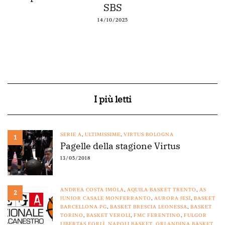
SBS
14/10/2025
I più letti
SERIE A
,
ULTIMISSIME
,
VIRTUS BOLOGNA
1
Pagelle della stagione Virtus
13/05/2018
ANDREA COSTA IMOLA
,
AQUILA BASKET TRENTO
,
AS
2
JUNIOR CASALE MONFERRANTO
,
AURORA JESI
,
BASKET
BARCELLONA PG
,
BASKET BRESCIA LEONESSA
,
BASKET
TORINO
,
BASKET VEROLI
,
FMC FERENTINO
,
FULGOR
LIBERTAS FORLÌ
,
NAPOLI BASKET
,
ORLANDINA BASKET
,