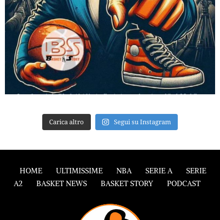
Carica altro
Segui su Instagram
HOME
ULTIMISSIME
NBA
SERIE A
SERIE
A2
BASKET NEWS
BASKET STORY
PODCAST