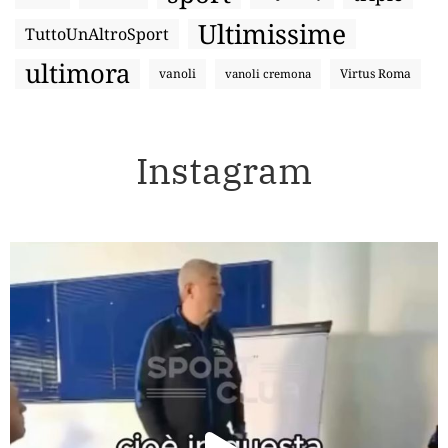
Ultimissime
TuttoUnAltroSport
ultimora
vanoli
Virtus Roma
vanoli cremona
Instagram