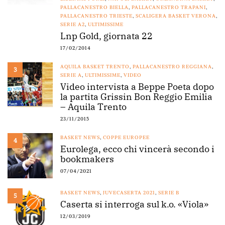
PALLACANESTRO BIELLA
,
PALLACANESTRO TRAPANI
,
PALLACANESTRO TRIESTE
,
SCALIGERA BASKET VERONA
,
SERIE A2
,
ULTIMISSIME
Lnp Gold, giornata 22
17/02/2014
AQUILA BASKET TRENTO
,
PALLACANESTRO REGGIANA
,
3
SERIE A
,
ULTIMISSIME
,
VIDEO
Video intervista a Beppe Poeta dopo
la partita Grissin Bon Reggio Emilia
– Aquila Trento
23/11/2015
BASKET NEWS
,
COPPE EUROPEE
4
Eurolega, ecco chi vincerà secondo i
bookmakers
07/04/2021
BASKET NEWS
,
JUVECASERTA 2021
,
SERIE B
5
Caserta si interroga sul k.o. «Viola»
12/03/2019