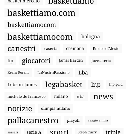
baskettiamo
basket mercato
baskettiamo.com
baskettiamocom
baskettiamocom
bologna
canestri
cremona
caserta
Enrico d’Alesio
giocatori
fip
James Harden
juvecaserta
Lba
LaNostraPassione
Kevin Durant
legabasket
lnp
Lebron James
lnp gold
news
nba
michele de francesco
milano
notizie
olimpia milano
pallacanestro
playoff
reggio emilia
sport
triple
serie A
sassari
Steph Curry