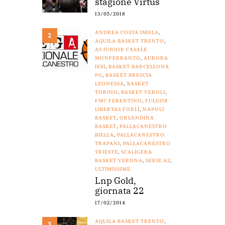
stagione Virtus
13/05/2018
ANDREA COSTA IMOLA
,
2
AQUILA BASKET TRENTO
,
AS JUNIOR CASALE
MONFERRANTO
,
AURORA
JESI
,
BASKET BARCELLONA
PG
,
BASKET BRESCIA
LEONESSA
,
BASKET
TORINO
,
BASKET VEROLI
,
FMC FERENTINO
,
FULGOR
LIBERTAS FORLÌ
,
NAPOLI
BASKET
,
ORLANDINA
BASKET
,
PALLACANESTRO
BIELLA
,
PALLACANESTRO
TRAPANI
,
PALLACANESTRO
TRIESTE
,
SCALIGERA
BASKET VERONA
,
SERIE A2
,
ULTIMISSIME
Lnp Gold,
giornata 22
17/02/2014
AQUILA BASKET TRENTO
,
3