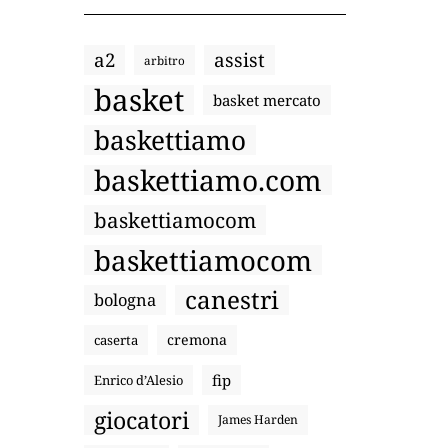
a2
assist
arbitro
basket
basket mercato
baskettiamo
baskettiamo.com
baskettiamocom
baskettiamocom
canestri
bologna
cremona
caserta
fip
Enrico d’Alesio
giocatori
James Harden