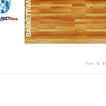
BASKET NEWS
,
ULTIMISSIME
BASKET NEWS
,
ULTIMI
Alla Roig Arena di
Piazza Paci a ca
A
,
Valencia arriva «The
con un’opera d’
Eye»
cielo apert
E
14/07/2025
17/06/2026
Share: