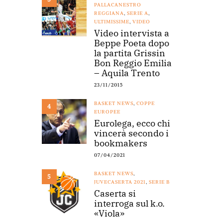
PALLACANESTRO
REGGIANA
,
SERIE A
,
ULTIMISSIME
,
VIDEO
Video intervista a
Beppe Poeta dopo
la partita Grissin
Bon Reggio Emilia
– Aquila Trento
23/11/2015
BASKET NEWS
,
COPPE
4
EUROPEE
Eurolega, ecco chi
vincerà secondo i
bookmakers
07/04/2021
BASKET NEWS
,
5
JUVECASERTA 2021
,
SERIE B
Caserta si
interroga sul k.o.
«Viola»