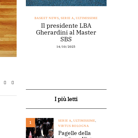
SSIME
BASKET NEWS
,
SERIE A
,
ULTIMISSIME
BASKET NEWS
nestro
Il presidente LBA
Acqu
arte a
Gherardini al Master
spons
o
SBS
14/10/2025
I più letti
SERIE A
,
ULTIMISSIME
,
1
VIRTUS BOLOGNA
Pagelle della