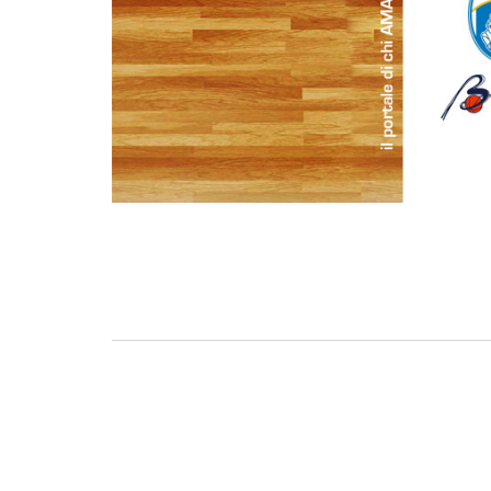
BASKET TORINO
,
BENEDETTO XIV CENTO
,
BERGAMO BASKET 2014
,
FORLÌ
PALLACANESTRO 2.015
,
FORTITUDO BOLOGN
NEW BASKET BRINDISI
,
PISTOIA BASKET
,
ROSETO
,
SCAFATI BASKET 1969
,
SCALIGERA
BASKET VERONA
,
SCANDONE AVELLINO
,
SERI
A2
,
URANIA MILANO
,
VUELLE PESARO
Serie A2, le protagoniste
della stagione 2025-26
08/08/2025