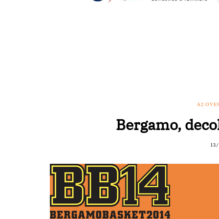
A2 OVE
Bergamo, decol
13