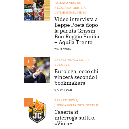
PALLACANESTRO
REGGIANA
,
SERIE A
,
ULTIMISSIME
,
VIDEO
Video intervista a
Beppe Poeta dopo
la partita Grissin
Bon Reggio Emilia
– Aquila Trento
23/11/2015
BASKET NEWS
,
COPPE
4
EUROPEE
Eurolega, ecco chi
vincerà secondo i
bookmakers
07/04/2021
BASKET NEWS
,
5
JUVECASERTA 2021
,
SERIE B
Caserta si
interroga sul k.o.
«Viola»