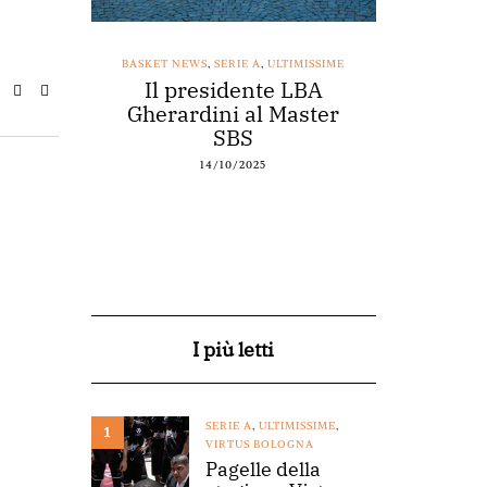
SSIME
BASKET NEWS
,
SERIE A
,
ULTIMISSIME
BASKET NEWS
nestro
Il presidente LBA
Acqu
arte a
Gherardini al Master
spons
o
SBS
14/10/2025
I più letti
SERIE A
,
ULTIMISSIME
,
1
VIRTUS BOLOGNA
Pagelle della