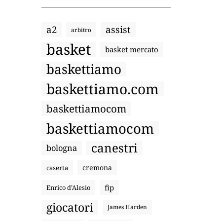
a2
assist
arbitro
basket
basket mercato
baskettiamo
baskettiamo.com
baskettiamocom
baskettiamocom
canestri
bologna
cremona
caserta
fip
Enrico d’Alesio
giocatori
James Harden