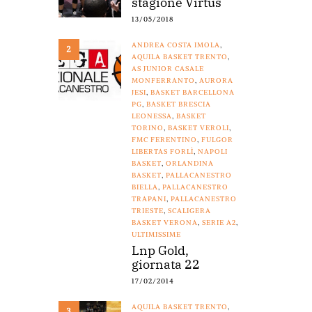
stagione Virtus
13/05/2018
ANDREA COSTA IMOLA
,
2
AQUILA BASKET TRENTO
,
AS JUNIOR CASALE
MONFERRANTO
,
AURORA
JESI
,
BASKET BARCELLONA
PG
,
BASKET BRESCIA
LEONESSA
,
BASKET
TORINO
,
BASKET VEROLI
,
FMC FERENTINO
,
FULGOR
LIBERTAS FORLÌ
,
NAPOLI
BASKET
,
ORLANDINA
BASKET
,
PALLACANESTRO
BIELLA
,
PALLACANESTRO
TRAPANI
,
PALLACANESTRO
TRIESTE
,
SCALIGERA
BASKET VERONA
,
SERIE A2
,
ULTIMISSIME
Lnp Gold,
giornata 22
17/02/2014
AQUILA BASKET TRENTO
,
3