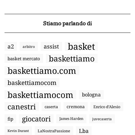
Stiamo parlando di
basket
a2
assist
arbitro
baskettiamo
basket mercato
baskettiamo.com
baskettiamocom
baskettiamocom
bologna
canestri
cremona
caserta
Enrico d’Alesio
giocatori
fip
James Harden
juvecaserta
Lba
LaNostraPassione
Kevin Durant