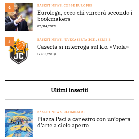
BASKET NEWS
,
COPPE EUROPEE
4
Eurolega, ecco chi vincerà secondo i
bookmakers
07/04/2021
BASKET NEWS
,
JUVECASERTA 2021
,
SERIE B
5
Caserta si interroga sul k.o. «Viola»
12/03/2019
Ultimi inseriti
BASKET NEWS
,
ULTIMISSIME
Piazza Paci a canestro con un’opera
d’arte a cielo aperto