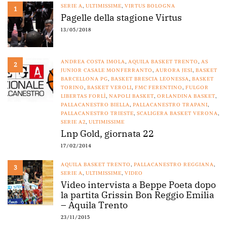
SERIE A
,
ULTIMISSIME
,
VIRTUS BOLOGNA
1
Pagelle della stagione Virtus
13/05/2018
ANDREA COSTA IMOLA
,
AQUILA BASKET TRENTO
,
AS
2
JUNIOR CASALE MONFERRANTO
,
AURORA JESI
,
BASKET
BARCELLONA PG
,
BASKET BRESCIA LEONESSA
,
BASKET
TORINO
,
BASKET VEROLI
,
FMC FERENTINO
,
FULGOR
LIBERTAS FORLÌ
,
NAPOLI BASKET
,
ORLANDINA BASKET
,
PALLACANESTRO BIELLA
,
PALLACANESTRO TRAPANI
,
PALLACANESTRO TRIESTE
,
SCALIGERA BASKET VERONA
,
SERIE A2
,
ULTIMISSIME
Lnp Gold, giornata 22
17/02/2014
AQUILA BASKET TRENTO
,
PALLACANESTRO REGGIANA
,
3
SERIE A
,
ULTIMISSIME
,
VIDEO
Video intervista a Beppe Poeta dopo
la partita Grissin Bon Reggio Emilia
– Aquila Trento
23/11/2015