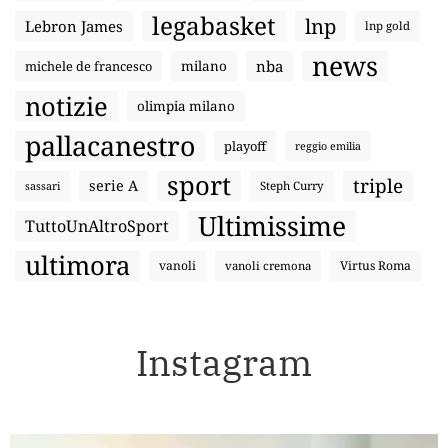
legabasket
lnp
Lebron James
lnp gold
news
nba
michele de francesco
milano
notizie
olimpia milano
pallacanestro
playoff
reggio emilia
sport
triple
serie A
sassari
Steph Curry
Ultimissime
TuttoUnAltroSport
ultimora
vanoli
Virtus Roma
vanoli cremona
Instagram