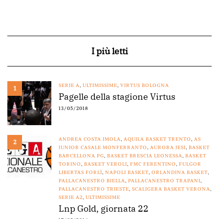
I più letti
SERIE A
,
ULTIMISSIME
,
VIRTUS BOLOGNA
1
Pagelle della stagione Virtus
13/05/2018
ANDREA COSTA IMOLA
,
AQUILA BASKET TRENTO
,
AS
2
JUNIOR CASALE MONFERRANTO
,
AURORA JESI
,
BASKET
BARCELLONA PG
,
BASKET BRESCIA LEONESSA
,
BASKET
TORINO
,
BASKET VEROLI
,
FMC FERENTINO
,
FULGOR
LIBERTAS FORLÌ
,
NAPOLI BASKET
,
ORLANDINA BASKET
,
PALLACANESTRO BIELLA
,
PALLACANESTRO TRAPANI
,
PALLACANESTRO TRIESTE
,
SCALIGERA BASKET VERONA
,
SERIE A2
,
ULTIMISSIME
Lnp Gold, giornata 22