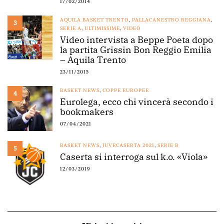
17/02/2014
AQUILA BASKET TRENTO
,
PALLACANESTRO REGGIANA
,
3
SERIE A
,
ULTIMISSIME
,
VIDEO
Video intervista a Beppe Poeta dopo
la partita Grissin Bon Reggio Emilia
– Aquila Trento
23/11/2015
BASKET NEWS
,
COPPE EUROPEE
4
Eurolega, ecco chi vincerà secondo i
bookmakers
07/04/2021
BASKET NEWS
,
JUVECASERTA 2021
,
SERIE B
5
Caserta si interroga sul k.o. «Viola»
12/03/2019