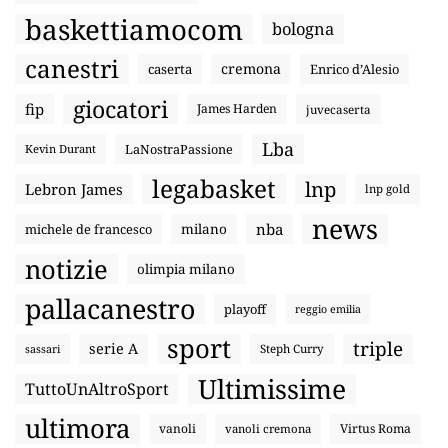
baskettiamocom
bologna
canestri
cremona
caserta
Enrico d’Alesio
giocatori
fip
James Harden
juvecaserta
Lba
LaNostraPassione
Kevin Durant
legabasket
lnp
Lebron James
lnp gold
news
nba
michele de francesco
milano
notizie
olimpia milano
pallacanestro
playoff
reggio emilia
sport
triple
serie A
sassari
Steph Curry
Ultimissime
TuttoUnAltroSport
ultimora
vanoli
Virtus Roma
vanoli cremona