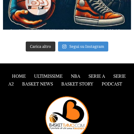
Carica altro
Segui su Instagram
HOME
ULTIMISSIME
NBA
SERIE A
SERIE
A2
BASKET NEWS
BASKET STORY
PODCAST