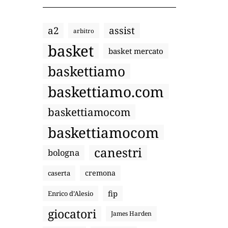
a2
assist
arbitro
basket
basket mercato
baskettiamo
baskettiamo.com
baskettiamocom
baskettiamocom
canestri
bologna
cremona
caserta
fip
Enrico d’Alesio
giocatori
James Harden