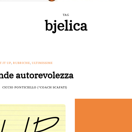
TAG
bjelica
T.IT UP
,
RUBRICHE
,
ULTIMISSIME
nde autorevolezza
CICCIO PONTICIELLO (*COACH SCAFATI)