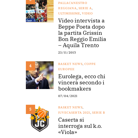
PALLACANESTRO
REGGIANA
,
SERIE A
,
ULTIMISSIME
,
VIDEO
Video intervista a
Beppe Poeta dopo
la partita Grissin
Bon Reggio Emilia
– Aquila Trento
23/11/2015
BASKET NEWS
,
COPPE
4
EUROPEE
Eurolega, ecco chi
vincerà secondo i
bookmakers
07/04/2021
BASKET NEWS
,
5
JUVECASERTA 2021
,
SERIE B
Caserta si
interroga sul k.o.
«Viola»