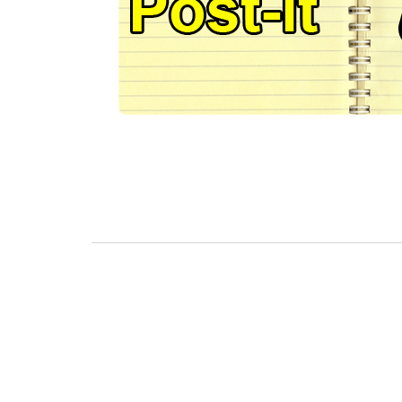
BASKET TORINO
,
BENEDETTO XIV CENTO
,
BERGAMO BASKET 2014
,
FORLÌ
PALLACANESTRO 2.015
,
FORTITUDO BOLOGN
NEW BASKET BRINDISI
,
PISTOIA BASKET
,
ROSETO
,
SCAFATI BASKET 1969
,
SCALIGERA
BASKET VERONA
,
SCANDONE AVELLINO
,
SERI
A2
,
URANIA MILANO
,
VUELLE PESARO
Serie A2, le protagoniste
della stagione 2025-26
08/08/2025