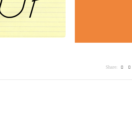
BASKET NEWS
,
ULTIMISSIME
BASKET NEWS
,
ULTIMI
Alla Roig Arena di
Piazza Paci a ca
A
,
Valencia arriva «The
con un’opera d’
Eye»
cielo apert
E
14/07/2025
17/06/2026
Share: