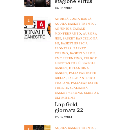
stagione Virtus
13/05/2018
ANDREA COSTA IMOLA
,
2
AQUILA BASKET TRENTO
,
AS JUNIOR CASALE
MONFERRANTO
,
AURORA
JESI
,
BASKET BARCELLONA
PG
,
BASKET BRESCIA
LEONESSA
,
BASKET
TORINO
,
BASKET VEROLI
,
FMC FERENTINO
,
FULGOR
LIBERTAS FORLÌ
,
NAPOLI
BASKET
,
ORLANDINA
BASKET
,
PALLACANESTRO
BIELLA
,
PALLACANESTRO
TRAPANI
,
PALLACANESTRO
TRIESTE
,
SCALIGERA
BASKET VERONA
,
SERIE A2
,
ULTIMISSIME
Lnp Gold,
giornata 22
17/02/2014
AQUILA BASKET TRENTO
,
3