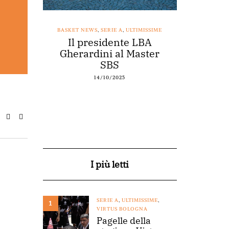
SSIME
BASKET NEWS
,
SERIE A
,
ULTIMISSIME
BASKET NEWS
nestro
Il presidente LBA
Acqu
arte a
Gherardini al Master
spons
o
SBS
14/10/2025
I più letti
SERIE A
,
ULTIMISSIME
,
1
VIRTUS BOLOGNA
Pagelle della