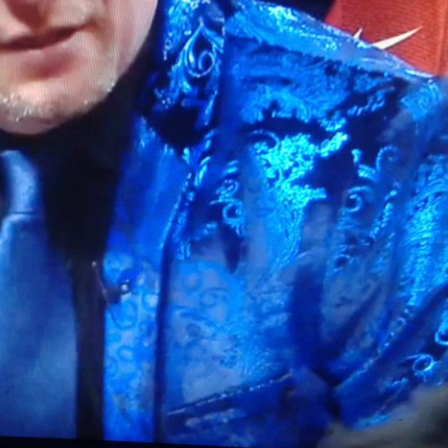
BASKET NEWS
,
ULTIMISSIME
BASKET NEWS
,
ULTIMI
Alla Roig Arena di
Piazza Paci a ca
A
,
Valencia arriva «The
con un’opera d’
Eye»
cielo apert
E
14/07/2025
17/06/2026