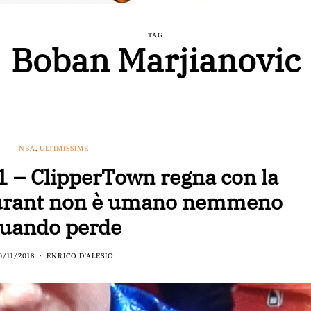
TAG
Boban Marjianovic
NBA
,
ULTIMISSIME
 – ClipperTown regna con la
Durant non è umano nemmeno
uando perde
0/11/2018
ENRICO D'ALESIO