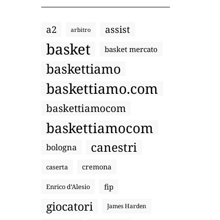
a2
assist
arbitro
basket
basket mercato
baskettiamo
baskettiamo.com
baskettiamocom
baskettiamocom
canestri
bologna
cremona
caserta
fip
Enrico d’Alesio
giocatori
James Harden