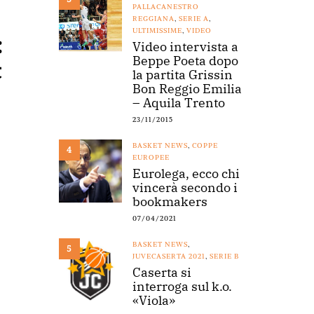
PALLACANESTRO
REGGIANA
,
SERIE A
,
ULTIMISSIME
,
VIDEO
:
Video intervista a
Beppe Poeta dopo
t
la partita Grissin
Bon Reggio Emilia
– Aquila Trento
23/11/2015
BASKET NEWS
,
COPPE
4
EUROPEE
Eurolega, ecco chi
vincerà secondo i
bookmakers
07/04/2021
BASKET NEWS
,
5
JUVECASERTA 2021
,
SERIE B
Caserta si
interroga sul k.o.
«Viola»