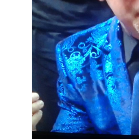
BASKET TORINO
,
BENEDETTO XIV CENTO
,
BERGAMO BASKET 2014
,
FORLÌ
PALLACANESTRO 2.015
,
FORTITUDO BOLOGN
NEW BASKET BRINDISI
,
PISTOIA BASKET
,
ROSETO
,
SCAFATI BASKET 1969
,
SCALIGERA
BASKET VERONA
,
SCANDONE AVELLINO
,
SERI
A2
,
URANIA MILANO
,
VUELLE PESARO
Serie A2, le protagoniste
della stagione 2025-26
08/08/2025