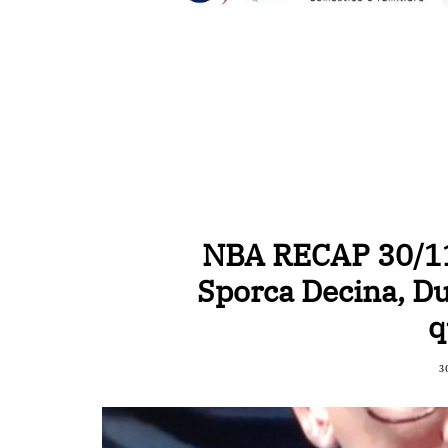
NBA RECAP 30/11
Sporca Decina, 
q
3