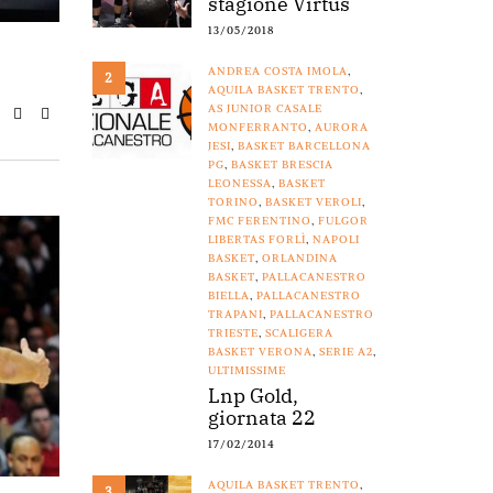
stagione Virtus
13/05/2018
ANDREA COSTA IMOLA
,
2
AQUILA BASKET TRENTO
,
AS JUNIOR CASALE
MONFERRANTO
,
AURORA
JESI
,
BASKET BARCELLONA
PG
,
BASKET BRESCIA
LEONESSA
,
BASKET
TORINO
,
BASKET VEROLI
,
FMC FERENTINO
,
FULGOR
LIBERTAS FORLÌ
,
NAPOLI
BASKET
,
ORLANDINA
BASKET
,
PALLACANESTRO
BIELLA
,
PALLACANESTRO
TRAPANI
,
PALLACANESTRO
TRIESTE
,
SCALIGERA
BASKET VERONA
,
SERIE A2
,
ULTIMISSIME
Lnp Gold,
giornata 22
17/02/2014
AQUILA BASKET TRENTO
,
3