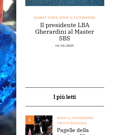
SSIME
BASKET NEWS
,
SERIE A
,
ULTIMISSIME
BASKET NEWS
nestro
Il presidente LBA
Acqu
arte a
Gherardini al Master
spons
o
SBS
14/10/2025
I più letti
SERIE A
,
ULTIMISSIME
,
1
VIRTUS BOLOGNA
Pagelle della