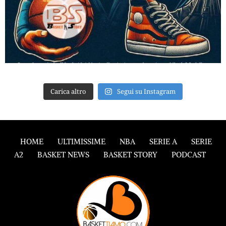
Carica altro
Segui su Instagram
HOME
ULTIMISSIME
NBA
SERIE A
SERIE
A2
BASKET NEWS
BASKET STORY
PODCAST