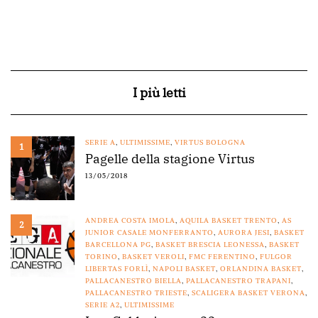
I più letti
SERIE A
,
ULTIMISSIME
,
VIRTUS BOLOGNA
1
Pagelle della stagione Virtus
13/05/2018
ANDREA COSTA IMOLA
,
AQUILA BASKET TRENTO
,
AS
2
JUNIOR CASALE MONFERRANTO
,
AURORA JESI
,
BASKET
BARCELLONA PG
,
BASKET BRESCIA LEONESSA
,
BASKET
TORINO
,
BASKET VEROLI
,
FMC FERENTINO
,
FULGOR
LIBERTAS FORLÌ
,
NAPOLI BASKET
,
ORLANDINA BASKET
,
PALLACANESTRO BIELLA
,
PALLACANESTRO TRAPANI
,
PALLACANESTRO TRIESTE
,
SCALIGERA BASKET VERONA
,
SERIE A2
,
ULTIMISSIME