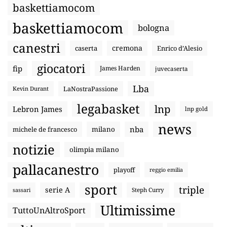
baskettiamocom
baskettiamocom
bologna
canestri
cremona
caserta
Enrico d’Alesio
giocatori
fip
James Harden
juvecaserta
Lba
LaNostraPassione
Kevin Durant
legabasket
lnp
Lebron James
lnp gold
news
nba
michele de francesco
milano
notizie
olimpia milano
pallacanestro
playoff
reggio emilia
sport
triple
serie A
sassari
Steph Curry
Ultimissime
TuttoUnAltroSport