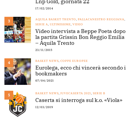
Lnp Gold, giornata 22
17/02/2014
AQUILA BASKET TRENTO
,
PALLACANESTRO REGGIANA
,
3
SERIE A
,
ULTIMISSIME
,
VIDEO
Video intervista a Beppe Poeta dopo
la partita Grissin Bon Reggio Emilia
– Aquila Trento
23/11/2015
BASKET NEWS
,
COPPE EUROPEE
4
Eurolega, ecco chi vincerà secondo i
bookmakers
07/04/2021
BASKET NEWS
,
JUVECASERTA 2021
,
SERIE B
5
Caserta si interroga sul k.o. «Viola»
12/03/2019