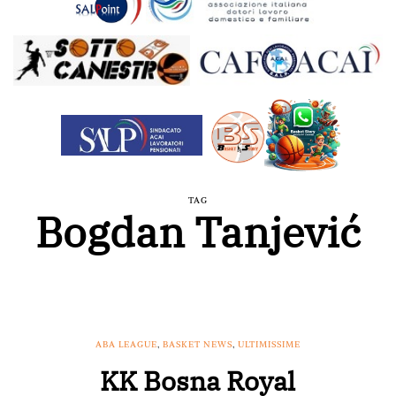
TAG
Bogdan Tanjević
ABA LEAGUE
,
BASKET NEWS
,
ULTIMISSIME
KK Bosna Royal