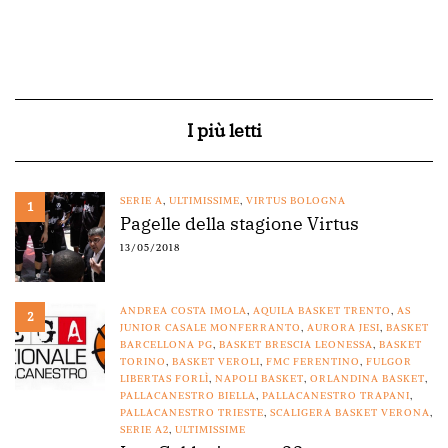
I più letti
SERIE A
,
ULTIMISSIME
,
VIRTUS BOLOGNA
1
Pagelle della stagione Virtus
13/05/2018
ANDREA COSTA IMOLA
,
AQUILA BASKET TRENTO
,
AS
2
JUNIOR CASALE MONFERRANTO
,
AURORA JESI
,
BASKET
BARCELLONA PG
,
BASKET BRESCIA LEONESSA
,
BASKET
TORINO
,
BASKET VEROLI
,
FMC FERENTINO
,
FULGOR
LIBERTAS FORLÌ
,
NAPOLI BASKET
,
ORLANDINA BASKET
,
PALLACANESTRO BIELLA
,
PALLACANESTRO TRAPANI
,
PALLACANESTRO TRIESTE
,
SCALIGERA BASKET VERONA
,
SERIE A2
,
ULTIMISSIME