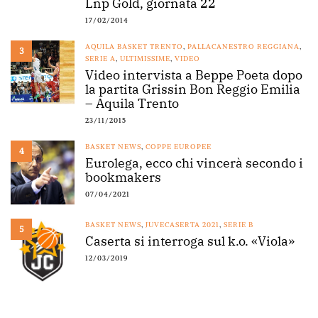
Lnp Gold, giornata 22
17/02/2014
AQUILA BASKET TRENTO
,
PALLACANESTRO REGGIANA
,
3
SERIE A
,
ULTIMISSIME
,
VIDEO
Video intervista a Beppe Poeta dopo
la partita Grissin Bon Reggio Emilia
– Aquila Trento
23/11/2015
BASKET NEWS
,
COPPE EUROPEE
4
Eurolega, ecco chi vincerà secondo i
bookmakers
07/04/2021
BASKET NEWS
,
JUVECASERTA 2021
,
SERIE B
5
Caserta si interroga sul k.o. «Viola»
12/03/2019