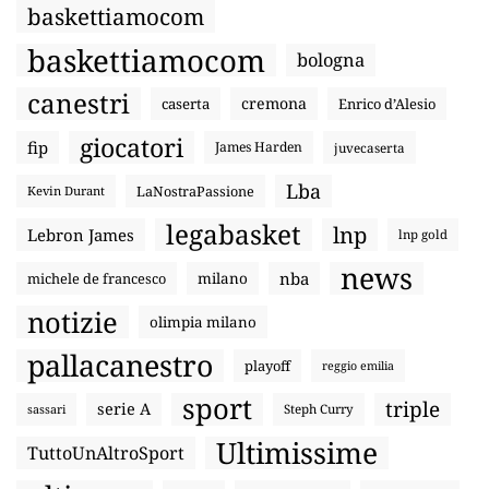
baskettiamocom
baskettiamocom
bologna
canestri
cremona
caserta
Enrico d’Alesio
giocatori
fip
James Harden
juvecaserta
Lba
LaNostraPassione
Kevin Durant
legabasket
lnp
Lebron James
lnp gold
news
nba
michele de francesco
milano
notizie
olimpia milano
pallacanestro
playoff
reggio emilia
sport
triple
serie A
sassari
Steph Curry
Ultimissime
TuttoUnAltroSport