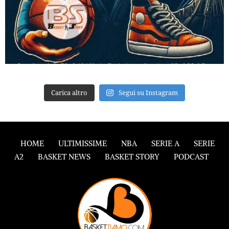
Carica altro
Segui su Instagram
HOME
ULTIMISSIME
NBA
SERIE A
SERIE
A2
BASKET NEWS
BASKET STORY
PODCAST