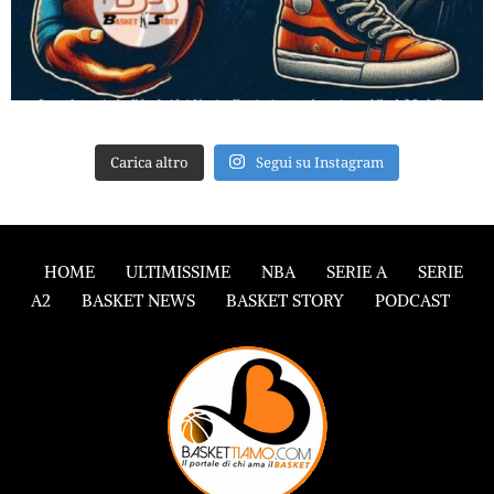
Carica altro
Segui su Instagram
HOME
ULTIMISSIME
NBA
SERIE A
SERIE
A2
BASKET NEWS
BASKET STORY
PODCAST