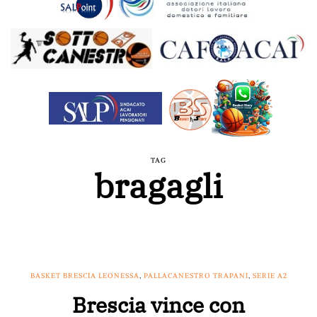
TAG
bragagli
BASKET BRESCIA LEONESSA
,
PALLACANESTRO TRAPANI
,
SERIE A2
Brescia vince con