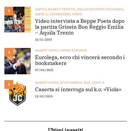
AQUILA BASKET TRENTO
,
PALLACANESTRO REGGIANA
,
3
SERIE A
,
ULTIMISSIME
,
VIDEO
Video intervista a Beppe Poeta dopo
la partita Grissin Bon Reggio Emilia
– Aquila Trento
23/11/2015
BASKET NEWS
,
COPPE EUROPEE
4
Eurolega, ecco chi vincerà secondo i
bookmakers
07/04/2021
BASKET NEWS
,
JUVECASERTA 2021
,
SERIE B
5
Caserta si interroga sul k.o. «Viola»
12/03/2019
Ultimi inseriti