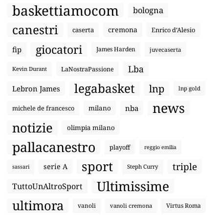
baskettiamocom
bologna
canestri
cremona
caserta
Enrico d’Alesio
giocatori
fip
James Harden
juvecaserta
Lba
LaNostraPassione
Kevin Durant
legabasket
lnp
Lebron James
lnp gold
news
nba
michele de francesco
milano
notizie
olimpia milano
pallacanestro
playoff
reggio emilia
sport
triple
serie A
sassari
Steph Curry
Ultimissime
TuttoUnAltroSport
ultimora
vanoli
Virtus Roma
vanoli cremona