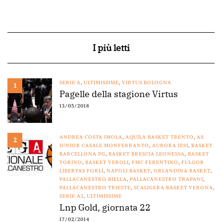
I più letti
SERIE A
,
ULTIMISSIME
,
VIRTUS BOLOGNA
1
Pagelle della stagione Virtus
13/05/2018
ANDREA COSTA IMOLA
,
AQUILA BASKET TRENTO
,
AS
2
JUNIOR CASALE MONFERRANTO
,
AURORA JESI
,
BASKET
BARCELLONA PG
,
BASKET BRESCIA LEONESSA
,
BASKET
TORINO
,
BASKET VEROLI
,
FMC FERENTINO
,
FULGOR
LIBERTAS FORLÌ
,
NAPOLI BASKET
,
ORLANDINA BASKET
,
PALLACANESTRO BIELLA
,
PALLACANESTRO TRAPANI
,
PALLACANESTRO TRIESTE
,
SCALIGERA BASKET VERONA
,
SERIE A2
,
ULTIMISSIME
Lnp Gold, giornata 22
17/02/2014