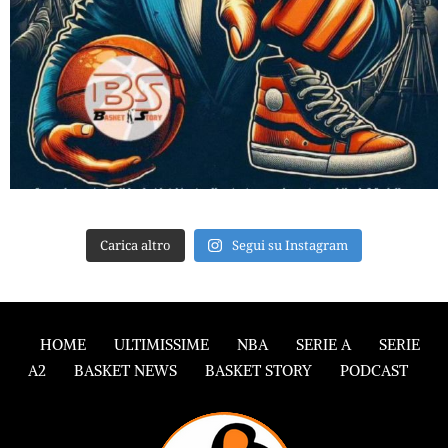
Carica altro
Segui su Instagram
HOME
ULTIMISSIME
NBA
SERIE A
SERIE
A2
BASKET NEWS
BASKET STORY
PODCAST