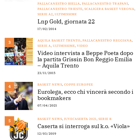
PALLACANESTRO BIELLA
,
PALLACANESTRO TRAPANI
,
PALLACANESTRO TRIESTE
,
SCALIGERA BASKET VERONA
,
SERIE A2
,
ULTIMISSIME
Lnp Gold, giornata 22
17/02/2014
AQUILA BASKET TRENTO
,
PALLACANESTRO REGGIANA
,
3
SERIE A
,
ULTIMISSIME
,
VIDEO
Video intervista a Beppe Poeta dopo
la partita Grissin Bon Reggio Emilia
– Aquila Trento
23/11/2015
BASKET NEWS
,
COPPE EUROPEE
4
Eurolega, ecco chi vincerà secondo i
bookmakers
07/04/2021
BASKET NEWS
,
JUVECASERTA 2021
,
SERIE B
5
Caserta si interroga sul k.o. «Viola»
12/03/2019