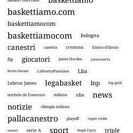
baskettiamo.com
baskettiamocom
baskettiamocom
bologna
canestri
cremona
caserta
Enrico d’Alesio
giocatori
fip
James Harden
juvecaserta
Lba
LaNostraPassione
Kevin Durant
legabasket
lnp
Lebron James
lnp gold
news
nba
michele de francesco
milano
notizie
olimpia milano
pallacanestro
playoff
reggio emilia
sport
triple
serie A
sassari
Steph Curry