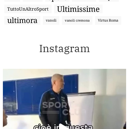
Ultimissime
TuttoUnAltroSport
ultimora
vanoli
Virtus Roma
vanoli cremona
Instagram