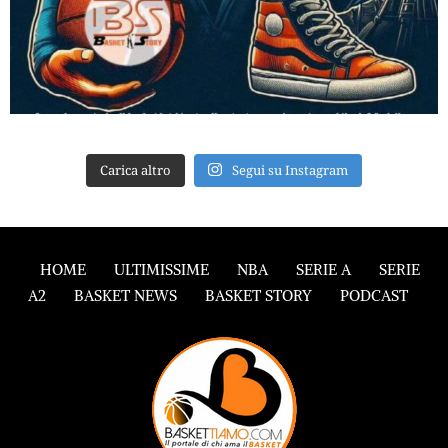
Carica altro
Segui su Instagram
HOME
ULTIMISSIME
NBA
SERIE A
SERIE
A2
BASKET NEWS
BASKET STORY
PODCAST