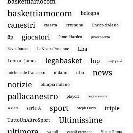
baskettiamocom
baskettiamocom
bologna
canestri
cremona
caserta
Enrico d’Alesio
giocatori
fip
James Harden
juvecaserta
Lba
LaNostraPassione
Kevin Durant
legabasket
lnp
Lebron James
lnp gold
news
nba
michele de francesco
milano
notizie
olimpia milano
pallacanestro
playoff
reggio emilia
sport
triple
serie A
sassari
Steph Curry
Ultimissime
TuttoUnAltroSport
ultimora
vanoli
Virtus Roma
vanoli cremona