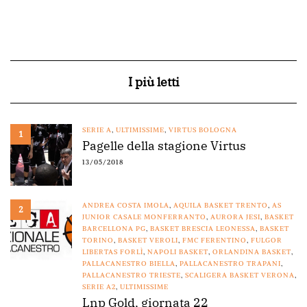
I più letti
SERIE A
,
ULTIMISSIME
,
VIRTUS BOLOGNA
1
Pagelle della stagione Virtus
13/05/2018
ANDREA COSTA IMOLA
,
AQUILA BASKET TRENTO
,
AS
2
JUNIOR CASALE MONFERRANTO
,
AURORA JESI
,
BASKET
BARCELLONA PG
,
BASKET BRESCIA LEONESSA
,
BASKET
TORINO
,
BASKET VEROLI
,
FMC FERENTINO
,
FULGOR
LIBERTAS FORLÌ
,
NAPOLI BASKET
,
ORLANDINA BASKET
,
PALLACANESTRO BIELLA
,
PALLACANESTRO TRAPANI
,
PALLACANESTRO TRIESTE
,
SCALIGERA BASKET VERONA
,
SERIE A2
,
ULTIMISSIME
Lnp Gold, giornata 22