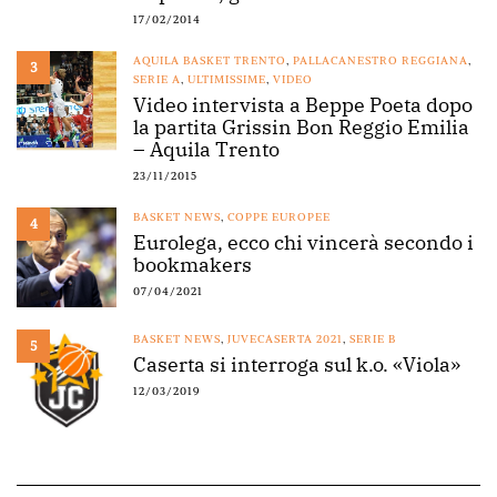
17/02/2014
AQUILA BASKET TRENTO
,
PALLACANESTRO REGGIANA
,
3
SERIE A
,
ULTIMISSIME
,
VIDEO
Video intervista a Beppe Poeta dopo
la partita Grissin Bon Reggio Emilia
– Aquila Trento
23/11/2015
BASKET NEWS
,
COPPE EUROPEE
4
Eurolega, ecco chi vincerà secondo i
bookmakers
07/04/2021
BASKET NEWS
,
JUVECASERTA 2021
,
SERIE B
5
Caserta si interroga sul k.o. «Viola»
12/03/2019