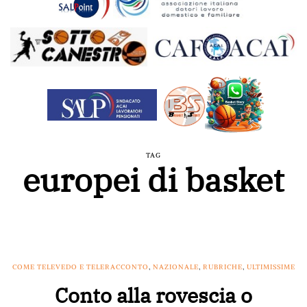
TAG
europei di basket
COME TELEVEDO E TELERACCONTO
,
NAZIONALE
,
RUBRICHE
,
ULTIMISSIME
Conto alla rovescia o