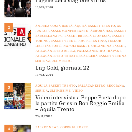
Pagelle della stagione Virtus
13/05/2018
ANDREA COSTA IMOLA
,
AQUILA BASKET TRENTO
,
AS
2
JUNIOR CASALE MONFERRANTO
,
AURORA JESI
,
BASKET
BARCELLONA PG
,
BASKET BRESCIA LEONESSA
,
BASKET
TORINO
,
BASKET VEROLI
,
FMC FERENTINO
,
FULGOR
LIBERTAS FORLÌ
,
NAPOLI BASKET
,
ORLANDINA BASKET
,
PALLACANESTRO BIELLA
,
PALLACANESTRO TRAPANI
,
PALLACANESTRO TRIESTE
,
SCALIGERA BASKET VERONA
,
SERIE A2
,
ULTIMISSIME
Lnp Gold, giornata 22
17/02/2014
AQUILA BASKET TRENTO
,
PALLACANESTRO REGGIANA
,
3
SERIE A
,
ULTIMISSIME
,
VIDEO
Video intervista a Beppe Poeta dopo
la partita Grissin Bon Reggio Emilia
– Aquila Trento
23/11/2015
BASKET NEWS
,
COPPE EUROPEE
4