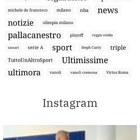
news
nba
michele de francesco
milano
notizie
olimpia milano
pallacanestro
playoff
reggio emilia
sport
triple
serie A
sassari
Steph Curry
Ultimissime
TuttoUnAltroSport
ultimora
vanoli
Virtus Roma
vanoli cremona
Instagram