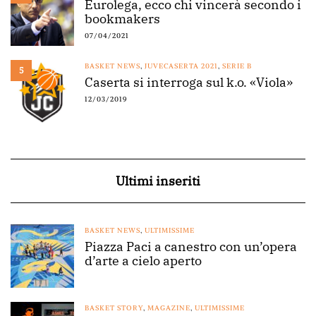
Eurolega, ecco chi vincerà secondo i
bookmakers
07/04/2021
BASKET NEWS
,
JUVECASERTA 2021
,
SERIE B
5
Caserta si interroga sul k.o. «Viola»
12/03/2019
Ultimi inseriti
BASKET NEWS
,
ULTIMISSIME
Piazza Paci a canestro con un’opera
d’arte a cielo aperto
BASKET STORY
,
MAGAZINE
,
ULTIMISSIME