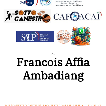
TAG
Francois Affia
Ambadiang
PALLACANESTRO CANTÙ
,
PALLACANESTRO VARESE
,
SERIE A
,
ULTIMISSIME