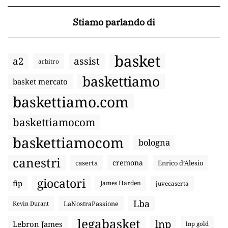
Stiamo parlando di
basket
a2
assist
arbitro
baskettiamo
basket mercato
baskettiamo.com
baskettiamocom
baskettiamocom
bologna
canestri
cremona
caserta
Enrico d’Alesio
giocatori
fip
James Harden
juvecaserta
Lba
LaNostraPassione
Kevin Durant
legabasket
lnp
Lebron James
lnp gold