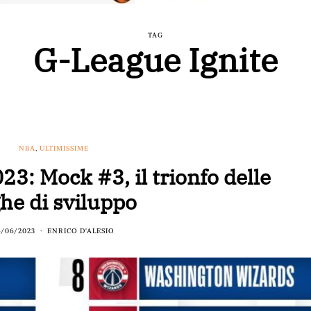
TAG
G-League Ignite
NBA
,
ULTIMISSIME
: Mock #3, il trionfo delle
ghe di sviluppo
6/06/2023
ENRICO D'ALESIO