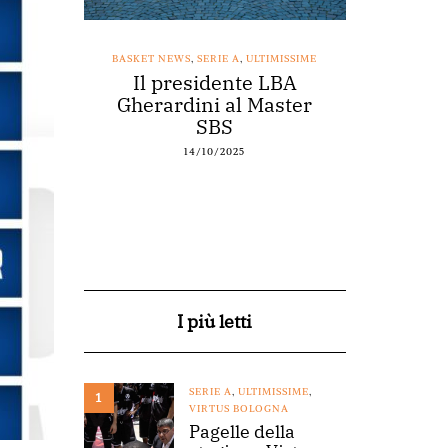
SSIME
BASKET NEWS
,
SERIE A
,
ULTIMISSIME
BASKET NEWS
nestro
Il presidente LBA
Acqu
arte a
Gherardini al Master
spons
o
SBS
14/10/2025
I più letti
SERIE A
,
ULTIMISSIME
,
1
VIRTUS BOLOGNA
Pagelle della