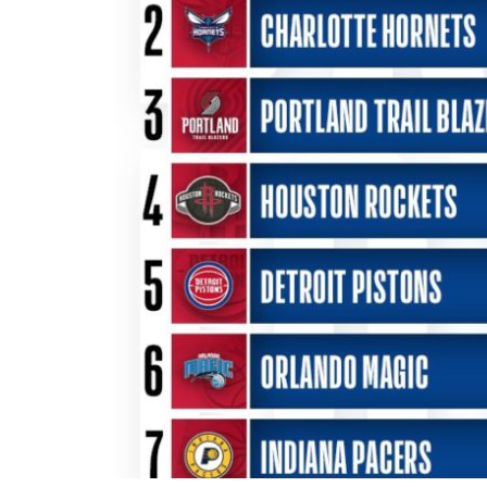
BASKET TORINO
,
BENEDETTO XIV CENTO
,
BERGAMO BASKET 2014
,
FORLÌ
PALLACANESTRO 2.015
,
FORTITUDO BOLOGN
NEW BASKET BRINDISI
,
PISTOIA BASKET
,
ROSETO
,
SCAFATI BASKET 1969
,
SCALIGERA
BASKET VERONA
,
SCANDONE AVELLINO
,
SERI
A2
,
URANIA MILANO
,
VUELLE PESARO
Serie A2, le protagoniste
della stagione 2025-26
08/08/2025