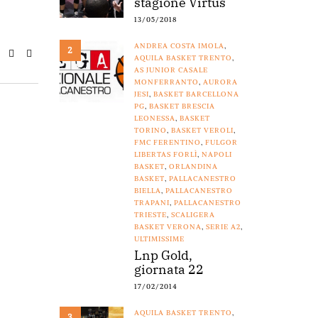
stagione Virtus
13/05/2018
ANDREA COSTA IMOLA
,
2
AQUILA BASKET TRENTO
,
AS JUNIOR CASALE
MONFERRANTO
,
AURORA
JESI
,
BASKET BARCELLONA
PG
,
BASKET BRESCIA
LEONESSA
,
BASKET
TORINO
,
BASKET VEROLI
,
FMC FERENTINO
,
FULGOR
LIBERTAS FORLÌ
,
NAPOLI
BASKET
,
ORLANDINA
BASKET
,
PALLACANESTRO
BIELLA
,
PALLACANESTRO
TRAPANI
,
PALLACANESTRO
TRIESTE
,
SCALIGERA
BASKET VERONA
,
SERIE A2
,
ULTIMISSIME
Lnp Gold,
giornata 22
17/02/2014
AQUILA BASKET TRENTO
,
3