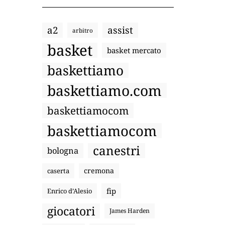
a2
assist
arbitro
basket
basket mercato
baskettiamo
baskettiamo.com
baskettiamocom
baskettiamocom
canestri
bologna
cremona
caserta
fip
Enrico d’Alesio
giocatori
James Harden