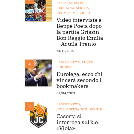
PALLACANESTRO
REGGIANA
,
SERIE A
,
ULTIMISSIME
,
VIDEO
Video intervista a
Beppe Poeta dopo
la partita Grissin
Bon Reggio Emilia
– Aquila Trento
23/11/2015
BASKET NEWS
,
COPPE
4
EUROPEE
Eurolega, ecco chi
vincerà secondo i
bookmakers
07/04/2021
BASKET NEWS
,
5
JUVECASERTA 2021
,
SERIE B
Caserta si
interroga sul k.o.
«Viola»