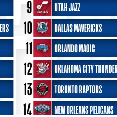
BASKET NEWS
,
ULTIMISSIME
BASKET NEWS
,
ULTIMI
Alla Roig Arena di
Piazza Paci a ca
A
,
Valencia arriva «The
con un’opera d’
Eye»
cielo apert
E
14/07/2025
17/06/2026