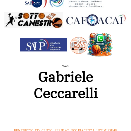
TAG
Gabriele
Ceccarelli
BENEDETTO XIV CENTO
,
SERIE A2
,
UCC PIACENZA
,
ULTIMISSIME