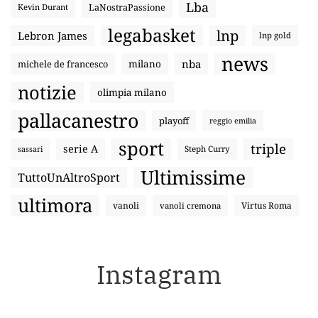
Lba
LaNostraPassione
Kevin Durant
legabasket
lnp
Lebron James
lnp gold
news
nba
michele de francesco
milano
notizie
olimpia milano
pallacanestro
playoff
reggio emilia
sport
triple
serie A
sassari
Steph Curry
Ultimissime
TuttoUnAltroSport
ultimora
vanoli
Virtus Roma
vanoli cremona
Instagram