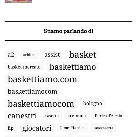
Stiamo parlando di
basket
a2
assist
arbitro
baskettiamo
basket mercato
baskettiamo.com
baskettiamocom
baskettiamocom
bologna
canestri
cremona
caserta
Enrico d’Alesio
giocatori
fip
James Harden
juvecaserta