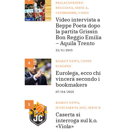
PALLACANESTRO
REGGIANA
,
SERIE A
,
ULTIMISSIME
,
VIDEO
Video intervista a
Beppe Poeta dopo
la partita Grissin
Bon Reggio Emilia
– Aquila Trento
23/11/2015
BASKET NEWS
,
COPPE
4
EUROPEE
Eurolega, ecco chi
vincerà secondo i
bookmakers
07/04/2021
BASKET NEWS
,
5
JUVECASERTA 2021
,
SERIE B
Caserta si
interroga sul k.o.
«Viola»