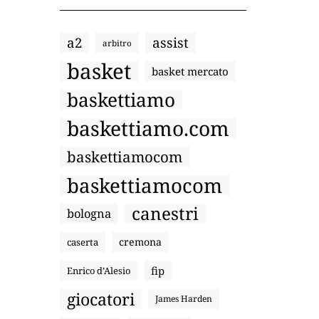
a2
assist
arbitro
basket
basket mercato
baskettiamo
baskettiamo.com
baskettiamocom
baskettiamocom
canestri
bologna
cremona
caserta
fip
Enrico d’Alesio
giocatori
James Harden