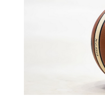
BASKET TORINO
,
BENEDETTO XIV CENTO
,
BERGAMO BASKET 2014
,
FORLÌ
PALLACANESTRO 2.015
,
FORTITUDO BOLOGN
NEW BASKET BRINDISI
,
PISTOIA BASKET
,
ROSETO
,
SCAFATI BASKET 1969
,
SCALIGERA
BASKET VERONA
,
SCANDONE AVELLINO
,
SERI
A2
,
URANIA MILANO
,
VUELLE PESARO
Serie A2, le protagoniste
della stagione 2025-26
08/08/2025