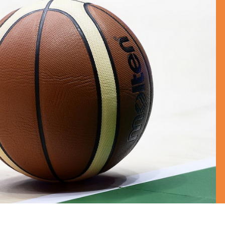
BASKET NEWS
,
ULTIMISSIME
BASKET NEWS
,
ULTIMI
Alla Roig Arena di
Piazza Paci a ca
A
,
Valencia arriva «The
con un’opera d’
Eye»
cielo apert
E
14/07/2025
17/06/2026