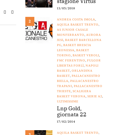
stagione Virtus
13/05/2018
ANDREA COSTA IMOLA
,
2
AQUILA BASKET TRENTO
,
AS JUNIOR CASALE
MONFERRANTO
,
AURORA
JESI
,
BASKET BARCELLONA
PG
,
BASKET BRESCIA
LEONESSA
,
BASKET
TORINO
,
BASKET VEROLI
,
FMC FERENTINO
,
FULGOR
LIBERTAS FORLÌ
,
NAPOLI
BASKET
,
ORLANDINA
BASKET
,
PALLACANESTRO
BIELLA
,
PALLACANESTRO
TRAPANI
,
PALLACANESTRO
TRIESTE
,
SCALIGERA
BASKET VERONA
,
SERIE A2
,
ULTIMISSIME
Lnp Gold,
giornata 22
17/02/2014
AQUILA BASKET TRENTO
,
3