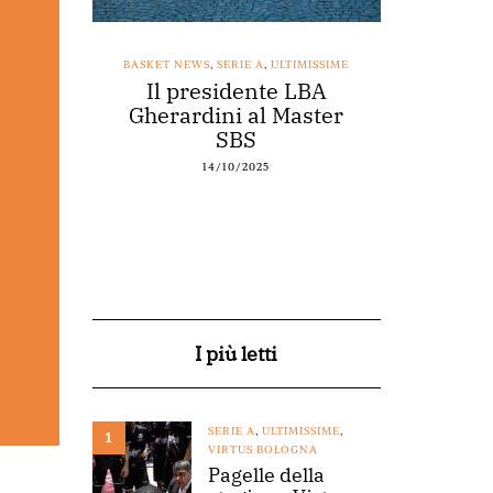
SSIME
BASKET NEWS
,
SERIE A
,
ULTIMISSIME
BASKET NEWS
nestro
Il presidente LBA
Acqu
arte a
Gherardini al Master
spons
o
SBS
14/10/2025
I più letti
SERIE A
,
ULTIMISSIME
,
1
VIRTUS BOLOGNA
Pagelle della