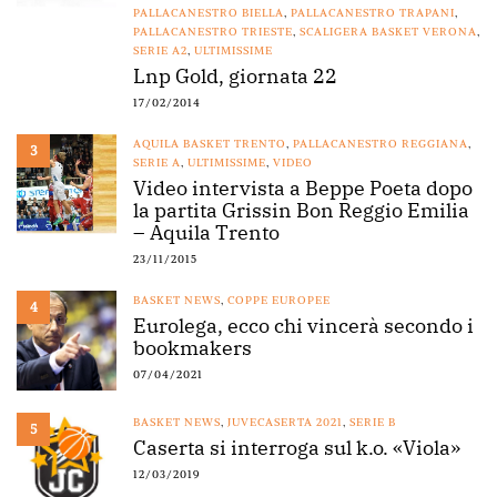
PALLACANESTRO BIELLA
,
PALLACANESTRO TRAPANI
,
PALLACANESTRO TRIESTE
,
SCALIGERA BASKET VERONA
,
SERIE A2
,
ULTIMISSIME
Lnp Gold, giornata 22
17/02/2014
AQUILA BASKET TRENTO
,
PALLACANESTRO REGGIANA
,
3
SERIE A
,
ULTIMISSIME
,
VIDEO
Video intervista a Beppe Poeta dopo
la partita Grissin Bon Reggio Emilia
– Aquila Trento
23/11/2015
BASKET NEWS
,
COPPE EUROPEE
4
Eurolega, ecco chi vincerà secondo i
bookmakers
07/04/2021
BASKET NEWS
,
JUVECASERTA 2021
,
SERIE B
5
Caserta si interroga sul k.o. «Viola»
12/03/2019