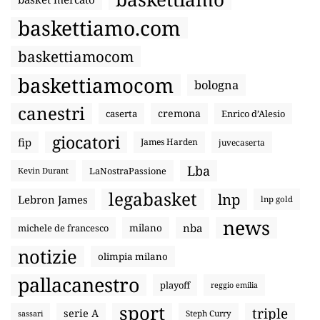
baskettiamo.com
baskettiamocom
baskettiamocom
bologna
canestri
cremona
caserta
Enrico d’Alesio
giocatori
fip
James Harden
juvecaserta
Lba
LaNostraPassione
Kevin Durant
legabasket
lnp
Lebron James
lnp gold
news
nba
michele de francesco
milano
notizie
olimpia milano
pallacanestro
playoff
reggio emilia
sport
triple
serie A
sassari
Steph Curry