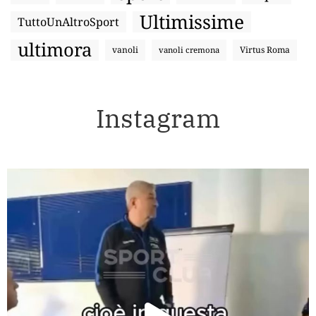
Ultimissime
TuttoUnAltroSport
ultimora
vanoli
Virtus Roma
vanoli cremona
Instagram