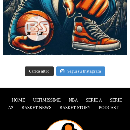
Carica altro
Segui su Instagram
HOME
ULTIMISSIME
NBA
SERIE A
SERIE
A2
BASKET NEWS
BASKET STORY
PODCAST