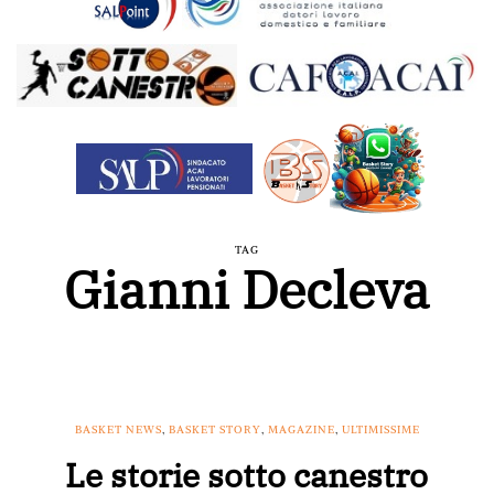
TAG
Gianni Decleva
BASKET NEWS
,
BASKET STORY
,
MAGAZINE
,
ULTIMISSIME
Le storie sotto canestro